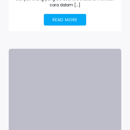
cara dalam […]
READ MORE