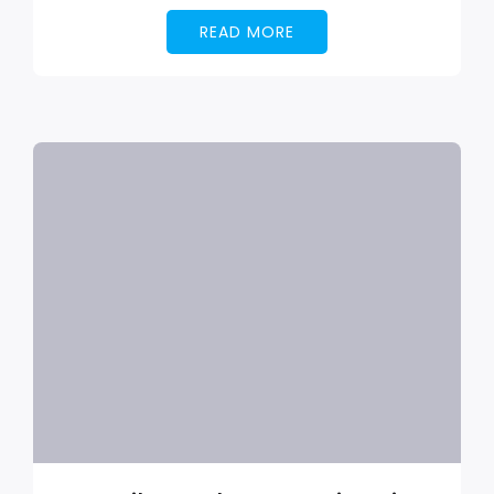
READ MORE