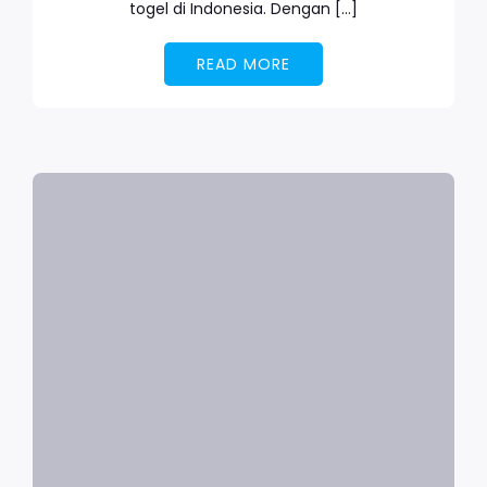
togel di Indonesia. Dengan […]
READ MORE