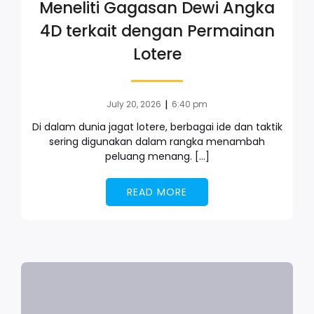
Meneliti Gagasan Dewi Angka
4D terkait dengan Permainan
Lotere
|
July 20, 2026
6:40 pm
Di dalam dunia jagat lotere, berbagai ide dan taktik
sering digunakan dalam rangka menambah
peluang menang. […]
READ MORE