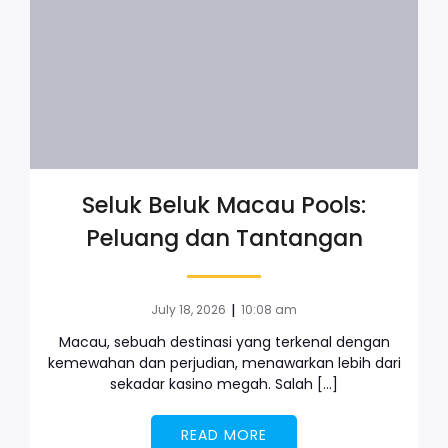
Seluk Beluk Macau Pools:
Peluang dan Tantangan
|
July 18, 2026
10:08 am
Macau, sebuah destinasi yang terkenal dengan
kemewahan dan perjudian, menawarkan lebih dari
sekadar kasino megah. Salah […]
READ MORE