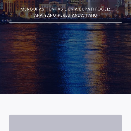
MENGUPAS TUNTAS DUNIA BUPATITOGEL:
APA YANG PERLU ANDA TAHU