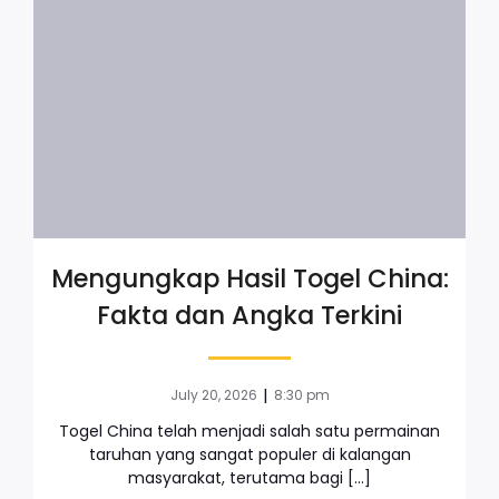
Mengungkap Hasil Togel China:
Fakta dan Angka Terkini
|
July 20, 2026
8:30 pm
Togel China telah menjadi salah satu permainan
taruhan yang sangat populer di kalangan
masyarakat, terutama bagi […]