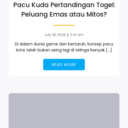
Pacu Kuda Pertandingan Togel:
Peluang Emas atau Mitos?
|
July 18, 2026
11:41 am
Di dalam dunia game dan bertaruh, konsep pacu
lotre telah bukan asing lagi di telinga banyak […]
READ MORE