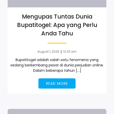
Mengupas Tuntas Dunia
Bupatitogel: Apa yang Perlu
Anda Tahu
|
August 1, 2026
12:33 am
Bupatitogel adalah salah satu fenomena yang
sedang berkembang pesat di dunia perjudian online.
Dalam beberapa tahun […]
READ MORE