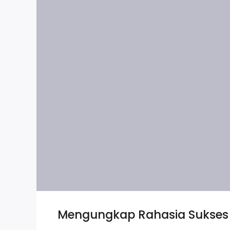
Mengungkap Rahasia Sukses d