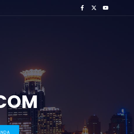
.COM
ANDA