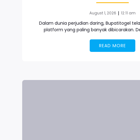
|
August 1, 2026
12:11 am
Dalam dunia perjudian daring, Bupatitogel tel
platform yang paling banyak dibicarakan. 
READ MORE