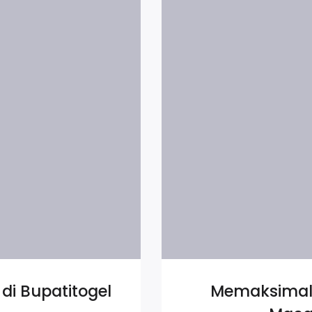
i Bupatitogel
Memaksimalk