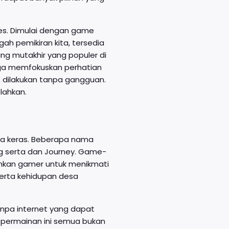
tres. Dimulai dengan game
h pemikiran kita, tersedia
g mutakhir yang populer di
 juga memfokuskan perhatian
 dilakukan tanpa gangguan.
lahkan.
ja keras. Beberapa nama
ng serta dan Journey. Game-
nkan gamer untuk menikmati
serta kehidupan desa
anpa internet yang dapat
 permainan ini semua bukan