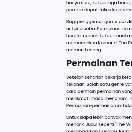
hanya seru, tetapi juga bera
pemain dapat fokus ke permai
Bagi penggemar game puzzle
untuk dicoba. Permainan ini
berpikir namun tetapi masih 
memecahkan Kamar di The Ro
momen tenang.
Permainan Te
Setelah seharian bekerja ke
tekanan. Salah satu genre yan
cara bermain permainan yan
menikmati masa menanam, men
Permainan-permainan ini tida
Untuk siapa lebih banyak men
menarik. Judul seperti "The 
menghadirkan frustrasi. Perm