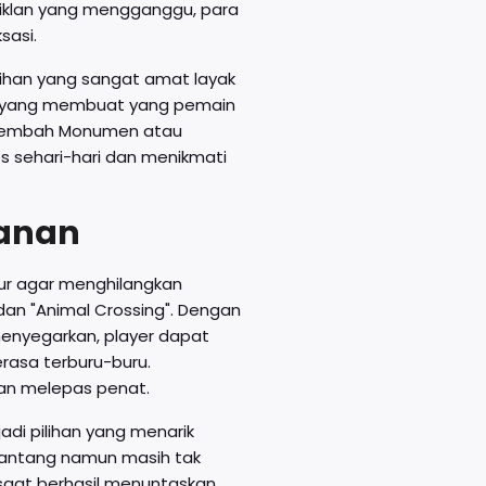
a iklan yang mengganggu, para
sasi.
han yang sangat amat layak
an yang membuat yang pemain
ri Lembah Monumen atau
sehari-hari dan menikmati
kanan
jur agar menghilangkan
 dan "Animal Crossing". Dengan
nyegarkan, player dapat
asa terburu-buru.
dan melepas penat.
adi pilihan yang menarik
 tantang namun masih tak
 saat berhasil menuntaskan