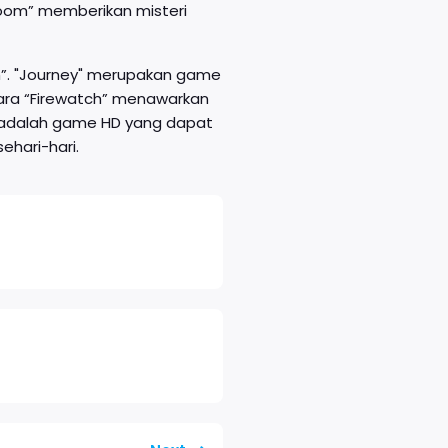
Room” memberikan misteri
h”. "Journey" merupakan game
ara “Firewatch” menawarkan
n adalah game HD yang dapat
hari-hari.