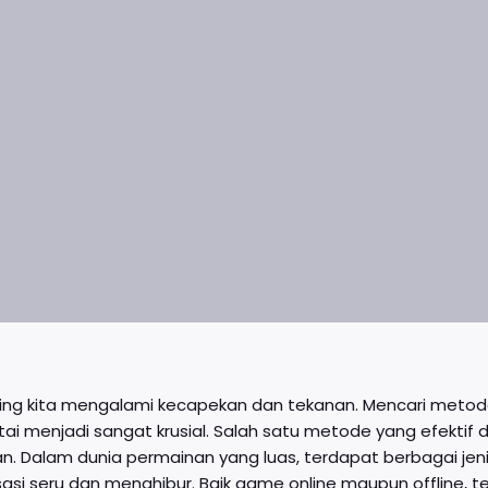
ering kita mengalami kecapekan dan tekanan. Mencari meto
 menjadi sangat krusial. Salah satu metode yang efektif 
 Dalam dunia permainan yang luas, terdapat berbagai jen
i seru dan menghibur. Baik game online maupun offline, te