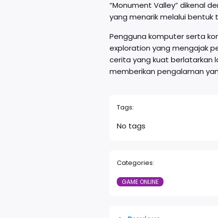
“Monument Valley” dikenal de
yang menarik melalui bentuk
Pengguna komputer serta kon
exploration yang mengajak p
cerita yang kuat berlatarka
memberikan pengalaman yang
Tags:
No tags
Categories:
GAME ONLINE