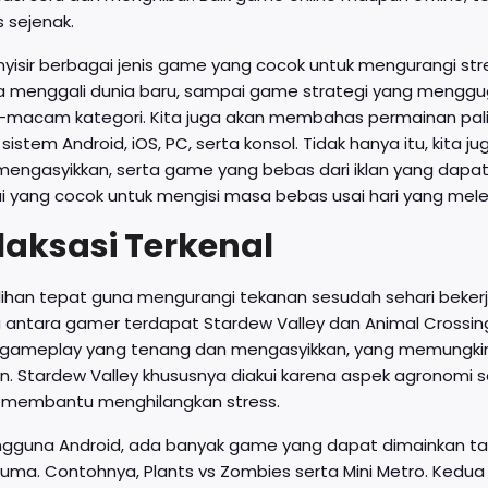
 sejenak.
menyisir berbagai jenis game yang cocok untuk mengurangi s
 menggali dunia baru, sampai game strategi yang mengguga
macam kategori. Kita juga akan membahas permainan palin
 sistem Android, iOS, PC, serta konsol. Tidak hanya itu, kita
engasyikkan, serta game yang bebas dari iklan yang dapat
tai yang cocok untuk mengisi masa bebas usai hari yang mele
aksasi Terkenal
lihan tepat guna mengurangi tekanan sesudah sehari beker
a antara gamer terdapat Stardew Valley dan Animal Crossi
gameplay yang tenang dan mengasyikkan, yang memungki
. Stardew Valley khususnya diakui karena aspek agronomi 
membantu menghilangkan stress.
pengguna Android, ada banyak game yang dapat dimainkan t
ma. Contohnya, Plants vs Zombies serta Mini Metro. Kedua