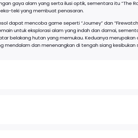
ngan gaya alam yang serta ilusi optik, sementara itu “The 
 teka-teki yang membuat penasaran.
sol dapat mencoba game seperti “Journey” dan “Firewatc
emain untuk eksplorasi alam yang indah dan damai, sement
n latar belakang hutan yang memukau. Keduanya merupaka
 mendalam dan menenangkan di tengah siang kesibukan se