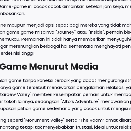
Game-game ini cocok cocok dimainkan setelah jam kerja,
embosankan.
fline maupun menjadi opsi tepat bagi mereka yang tidak ma
ngan game game misalnya "Journey" atau "Inside", pemain bi
g memukau. Permainan ini tidak hanya memberikan menyuguh
agar merenungkan berbagai hal sementara menghayati pe
rdefinisi tinggi.
 Game Menurut Media
lah game tanpa koneksi terbaik yang dapat mengurangi str
duanya game tersebut menawarkan pengalaman relaksasi yang
Stardew Valley" memberi kesempatan pemain untuk memba
er tokoh lainnya, sedangkan "Alto’s Adventure" menawarka
akan pilihan game sederhana yang cocok untuk mengisi sa
ng seperti "Monument Valley" serta “The Room” amat disa
ntang tetapi tak menyebabkan frustasi, ideal untuk relaksa