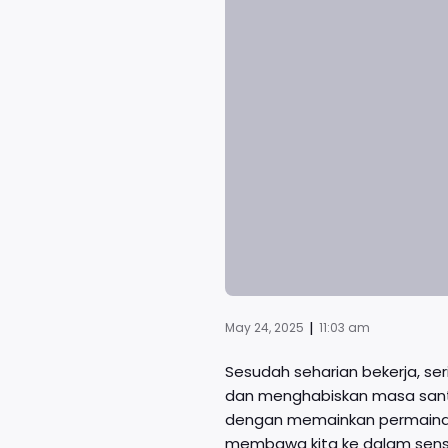
|
May 24, 2025
11:03 am
Sesudah seharian bekerja, s
dan menghabiskan masa santai
dengan memainkan permainan.
membawa kita ke dalam sensas