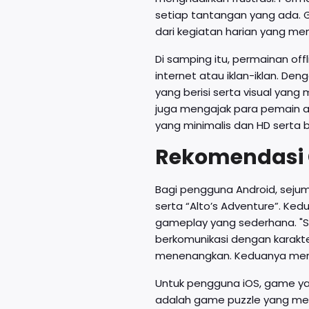
setiap tantangan yang ada. 
dari kegiatan harian yang m
Di samping itu, permainan of
internet atau iklan-iklan. De
yang berisi serta visual yan
juga mengajak para pemain 
yang minimalis dan HD serta be
Rekomendasi
Bagi pengguna Android, sejum
serta “Alto’s Adventure”. Ke
gameplay yang sederhana. "
berkomunikasi dengan karakt
menenangkan. Keduanya merup
Untuk pengguna iOS, game ya
adalah game puzzle yang mena