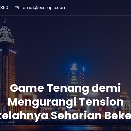
 890
email@example.com
Game Tenang demi
Mengurangi Tension
telahnya Seharian Beke