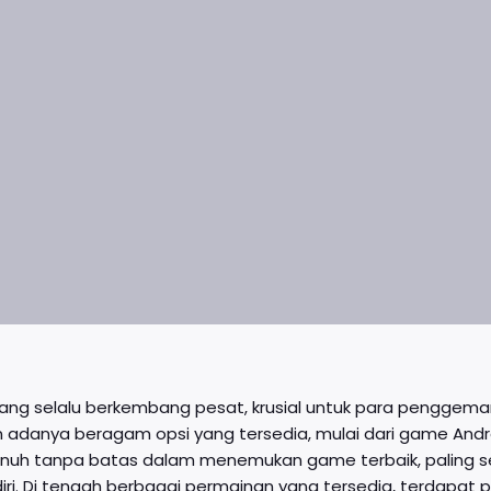
yang selalu berkembang pesat, krusial untuk para penggemar
gan adanya beragam opsi yang tersedia, mulai dari game And
nuh tanpa batas dalam menemukan game terbaik, paling ser
i. Di tengah berbagai permainan yang tersedia, terdapat pu