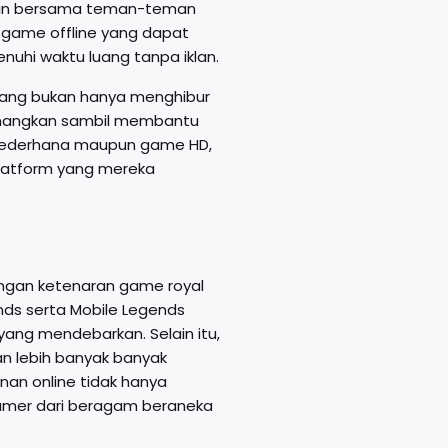
main bersama teman-teman
a game offline yang dapat
nuhi waktu luang tanpa iklan.
yang bukan hanya menghibur
enangkan sambil membantu
e sederhana maupun game HD,
latform yang mereka
ngan ketenaran game royal
nds serta Mobile Legends
ang mendebarkan. Selain itu,
n lebih banyak banyak
nan online tidak hanya
gamer dari beragam beraneka