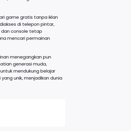
ri game gratis tanpa iklan
iakses di telepon pintar,
C dan console tetap
una mencari permainan
mainan menegangkan pun
hatian generasi muda,
 untuk mendukung belajar
 yang unik, menjadikan dunia