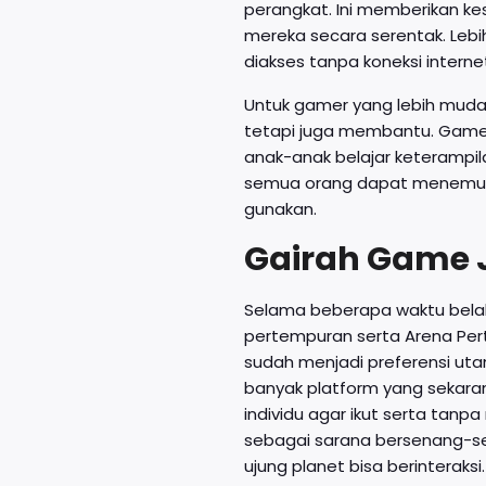
perangkat. Ini memberikan 
mereka secara serentak. Lebi
diakses tanpa koneksi intern
Untuk gamer yang lebih muda
tetapi juga membantu. Game
anak-anak belajar keterampil
semua orang dapat menemuka
gunakan.
Gairah Game J
Selama beberapa waktu belak
pertempuran serta Arena Per
sudah menjadi preferensi ut
banyak platform yang sekara
individu agar ikut serta tanp
sebagai sarana bersenang-se
ujung planet bisa berinteraksi.