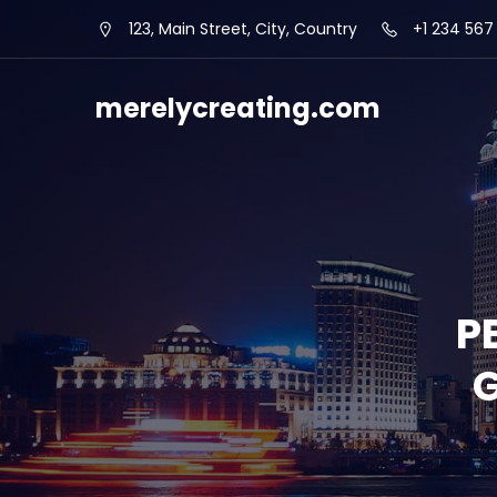
Skip
123, Main Street, City, Country
+1 234 567
to
content
merelycreating.com
P
G