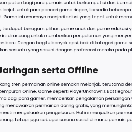
kesempatan bagi para pemain untuk berkompetisi dan ber
h lanjut, untuk para pencari game ringan, tersedia beberap
et. Game ini umumnya menjadi solusi yang tepat untuk meme
, terdapat beragam pilihan game anak dan game edukasi 
 ini dirancang untuk memberikan pengalaman yang meny
an baru. Dengan begitu banyak opsi, baik di kategori gam
n sesuatu yang sesuai dengan preferensi mereka pada p
aringan serta Offline
ang tren permainan online semakin melonjak, terutama de
tempuran Online. Game seperti PlayerUnknown’s Battlegrou
ama bagi para gamer, memberikan pengalaman persaingan y
ng menawarkan permainan daring gratis, yang memungkinka
a mesti mengeluarkan pengeluaran. Hal ini menjadikan permai
nang, tetapi juga sebagai sarana sosial di mana pemain 