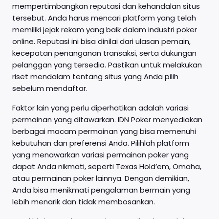
mempertimbangkan reputasi dan kehandalan situs
tersebut. Anda harus mencari platform yang telah
memiliki jejak rekam yang baik dalam industri poker
online. Reputasi ini bisa dinilai dari ulasan pemain,
kecepatan penanganan transaksi, serta dukungan
pelanggan yang tersedia. Pastikan untuk melakukan
riset mendalam tentang situs yang Anda pilih
sebelum mendaftar.
Faktor lain yang perlu diperhatikan adalah variasi
permainan yang ditawarkan. IDN Poker menyediakan
berbagai macam permainan yang bisa memenuhi
kebutuhan dan preferensi Anda. Pilihlah platform
yang menawarkan variasi permainan poker yang
dapat Anda nikmati, seperti Texas Hold’em, Omaha,
atau permainan poker lainnya. Dengan demikian,
Anda bisa menikmati pengalaman bermain yang
lebih menarik dan tidak membosankan.