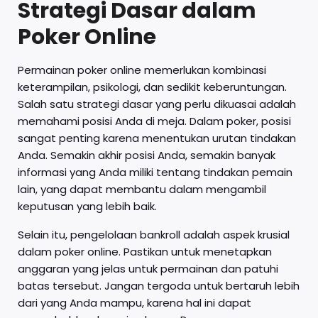
Strategi Dasar dalam
Poker Online
Permainan poker online memerlukan kombinasi
keterampilan, psikologi, dan sedikit keberuntungan.
Salah satu strategi dasar yang perlu dikuasai adalah
memahami posisi Anda di meja. Dalam poker, posisi
sangat penting karena menentukan urutan tindakan
Anda. Semakin akhir posisi Anda, semakin banyak
informasi yang Anda miliki tentang tindakan pemain
lain, yang dapat membantu dalam mengambil
keputusan yang lebih baik.
Selain itu, pengelolaan bankroll adalah aspek krusial
dalam poker online. Pastikan untuk menetapkan
anggaran yang jelas untuk permainan dan patuhi
batas tersebut. Jangan tergoda untuk bertaruh lebih
dari yang Anda mampu, karena hal ini dapat