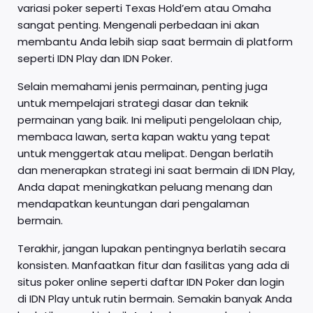
variasi poker seperti Texas Hold’em atau Omaha
sangat penting. Mengenali perbedaan ini akan
membantu Anda lebih siap saat bermain di platform
seperti IDN Play dan IDN Poker.
Selain memahami jenis permainan, penting juga
untuk mempelajari strategi dasar dan teknik
permainan yang baik. Ini meliputi pengelolaan chip,
membaca lawan, serta kapan waktu yang tepat
untuk menggertak atau melipat. Dengan berlatih
dan menerapkan strategi ini saat bermain di IDN Play,
Anda dapat meningkatkan peluang menang dan
mendapatkan keuntungan dari pengalaman
bermain.
Terakhir, jangan lupakan pentingnya berlatih secara
konsisten. Manfaatkan fitur dan fasilitas yang ada di
situs poker online seperti daftar IDN Poker dan login
di IDN Play untuk rutin bermain. Semakin banyak Anda