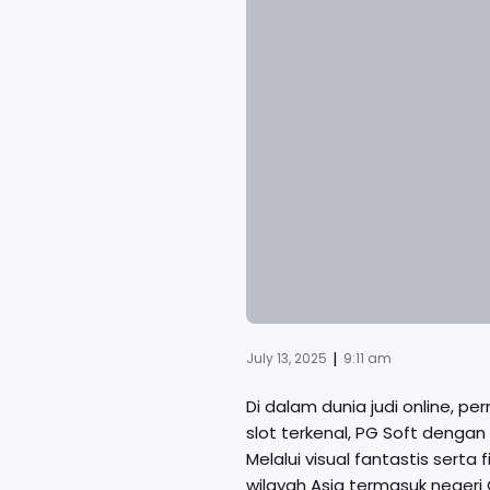
|
July 13, 2025
9:11 am
Di dalam dunia judi online, 
slot terkenal, PG Soft denga
Melalui visual fantastis serta
wilayah Asia termasuk negeri 