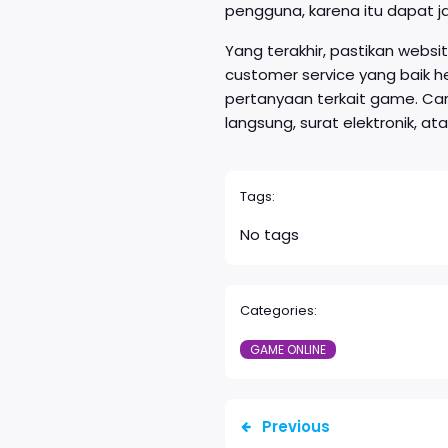
pengguna, karena itu dapat j
Yang terakhir, pastikan webs
customer service yang baik
pertanyaan terkait game. Ca
langsung, surat elektronik, a
Tags:
No tags
Categories:
GAME ONLINE
Previous