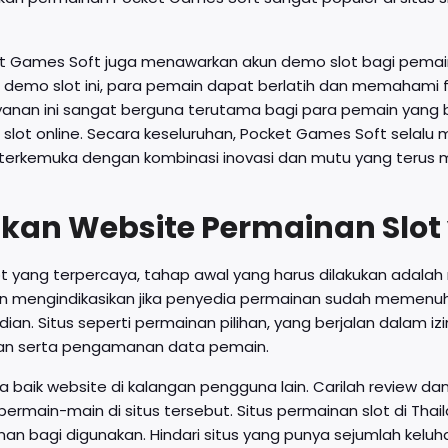
cket Games Soft juga menawarkan akun demo slot bagi pema
emo slot ini, para pemain dapat berlatih dan memahami fi
yanan ini sangat berguna terutama bagi para pemain yang 
slot online. Secara keseluruhan, Pocket Games Soft selal
terkemuka dengan kombinasi inovasi dan mutu yang terus 
kan Website Permainan Slo
 yang terpercaya, tahap awal yang harus dilakukan adalah
 Izin mengindikasikan jika penyedia permainan sudah memenuh
dian. Situs seperti permainan pilihan, yang berjalan dalam iz
an serta pengamanan data pemain.
 baik website di kalangan pengguna lain. Carilah review d
rmain-main di situs tersebut. Situs permainan slot di Tha
an bagi digunakan. Hindari situs yang punya sejumlah keluh