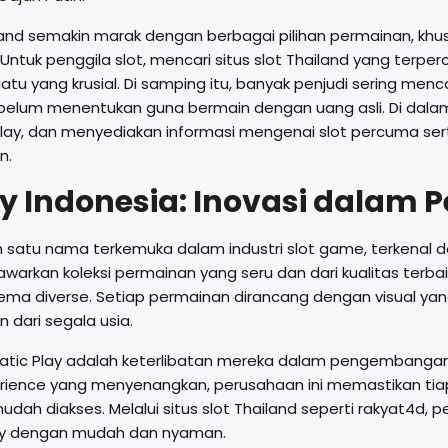
land semakin marak dengan berbagai pilihan permainan, kh
l. Untuk penggila slot, mencari situs slot Thailand yang ter
u yang krusial. Di samping itu, banyak penjudi sering menc
um menentukan guna bermain dengan uang asli. Di dalam, k
ay, dan menyediakan informasi mengenai slot percuma se
n.
y Indonesia: Inovasi dalam 
ah satu nama terkemuka dalam industri slot game, terkenal
arkan koleksi permainan yang seru dan dari kualitas terbaik
ma diverse. Setiap permainan dirancang dengan visual yan
 dari segala usia.
atic Play adalah keterlibatan mereka dalam pengembangan
rience yang menyenangkan, perusahaan ini memastikan tia
udah diakses. Melalui situs slot Thailand seperti rakyat4d,
lay dengan mudah dan nyaman.