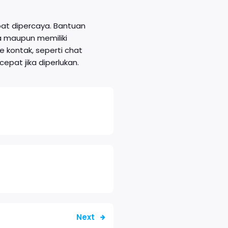
pat dipercaya. Bantuan
 maupun memiliki
kontak, seperti chat
epat jika diperlukan.
Next