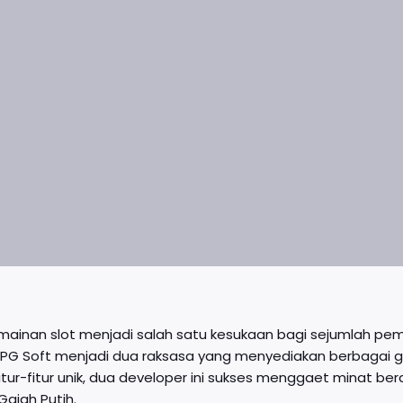
permainan slot menjadi salah satu kesukaan bagi sejumlah p
n PG Soft menjadi dua raksasa yang menyediakan berbagai ga
 fitur-fitur unik, dua developer ini sukses menggaet minat be
Gajah Putih.