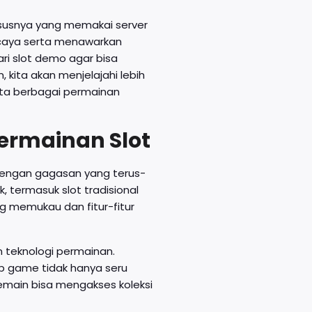
ususnya yang memakai server
percaya serta menawarkan
ari slot demo agar bisa
ita akan menjelajahi lebih
rta berbagai permainan
Permainan Slot
 dengan gagasan yang terus-
, termasuk slot tradisional
g memukau dan fitur-fitur
 teknologi permainan.
p game tidak hanya seru
 pemain bisa mengakses koleksi