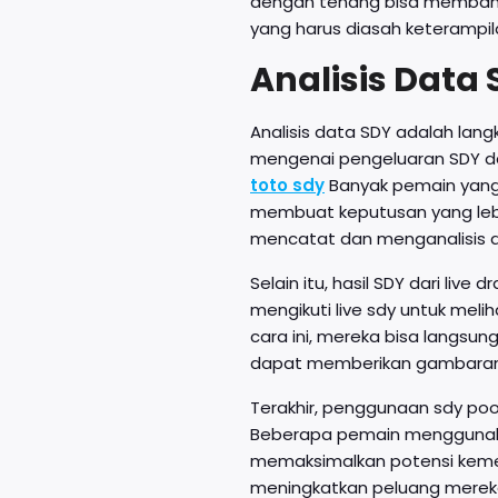
dengan tenang bisa membantu
yang harus diasah keterampila
Analisis Data
Analisis data SDY adalah lan
mengenai pengeluaran SDY dan
toto sdy
Banyak pemain yang
membuat keputusan yang lebih
mencatat dan menganalisis da
Selain itu, hasil SDY dari li
mengikuti live sdy untuk mel
cara ini, mereka bisa langsu
dapat memberikan gambaran 
Terakhir, penggunaan sdy pool
Beberapa pemain menggunakan 
memaksimalkan potensi keme
meningkatkan peluang mereka