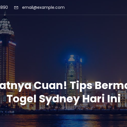
 890
email@example.com
atnya Cuan! Tips Berm
Togel Sydney Hari Ini