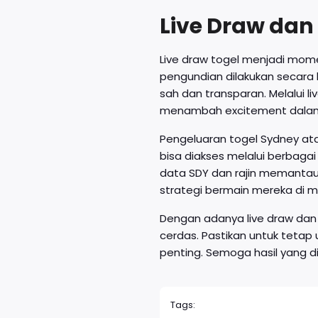
Live Draw dan
Live draw togel menjadi mome
pengundian dilakukan secara
sah dan transparan. Melalui l
menambah excitement dalam p
Pengeluaran togel Sydney atau 
bisa diakses melalui berbagai
data SDY dan rajin memantau
strategi bermain mereka di 
Dengan adanya live draw dan
cerdas. Pastikan untuk tetap
penting. Semoga hasil yang d
Tags: