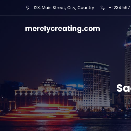
Skip
123, Main Street, City, Country
+1 234 567
to
content
merelycreating.com
Sa