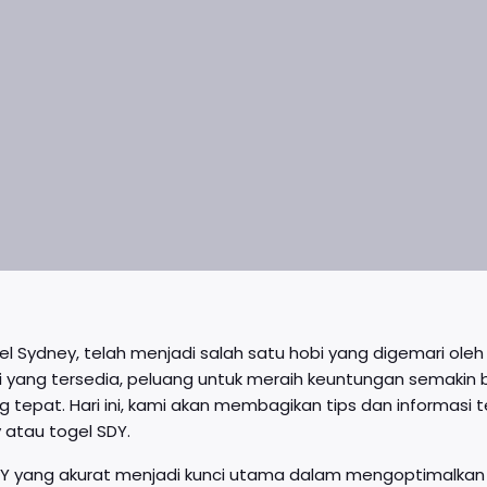
el Sydney, telah menjadi salah satu hobi yang digemari ole
i yang tersedia, peluang untuk meraih keuntungan semakin be
epat. Hari ini, kami akan membagikan tips dan informasi terk
 atau togel SDY.
Y yang akurat menjadi kunci utama dalam mengoptimalkan pe