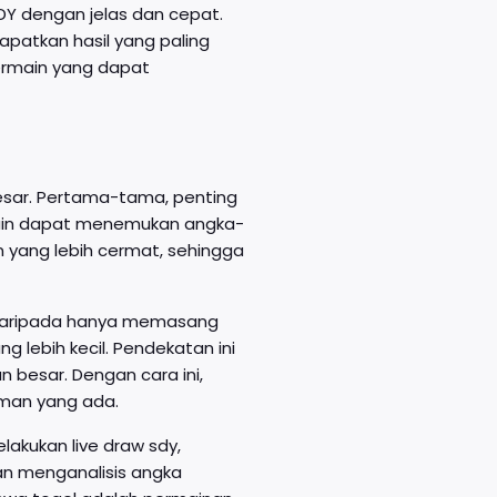
DY dengan jelas dan cepat.
apatkan hasil yang paling
ermain yang dapat
esar. Pertama-tama, penting
main dapat menemukan angka-
 yang lebih cermat, sehingga
l. Daripada hanya memasang
lebih kecil. Pendekatan ini
 besar. Dengan cara ini,
aman yang ada.
akukan live draw sdy,
an menganalisis angka