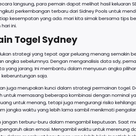
cara langsung, para pemain dapat melihat hasil keluaran S
engikuti perkembangan terbaru dari Sidney Pools untuk mend
ap kesempatan yang ada. mari kita simak bersama tips b
ri ini.
ain Togel Sydney
ukan strategi yang tepat agar peluang menang semakin b
an angka sebelumnya. Dengan menganalisis data sdy, pe
ta yang jarang. Ini membantu dalam menyusun angka pilihan
 keberuntungan saja.
aruhan juga merupakan kunci dalam strategi permainan toge
h untuk memasang beberapa kombinasi dengan nominal yang 
uang untuk menang, tetapi juga mengurangi risiko kehilangan
am jangka waktu yang lebih lama sambil menikmati pengal
n jangan terburu-buru dalam mengambil keputusan. Saat mel
terpengaruh akan emosi. Mengambil waktu untuk merenung d