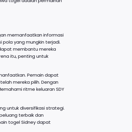
hwa togel adalah permainan
engan memanfaatkan informasi
pola yang mungkin terjadi.
l dapat membantu mereka
na itu, penting untuk
 dimanfaatkan. Pemain dapat
telah mereka pilih. Dengan
 Memahami ritme keluaran SDY
 untuk diversifikasi strategi.
peluang terbaik dan
in togel Sidney dapat