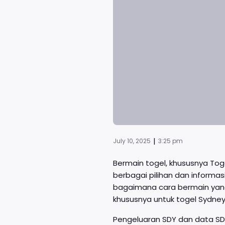
|
July 10, 2025
3:25 pm
Bermain togel, khususnya Tog
berbagai pilihan dan informas
bagaimana cara bermain yang t
khususnya untuk togel Sydney
Pengeluaran SDY dan data SD