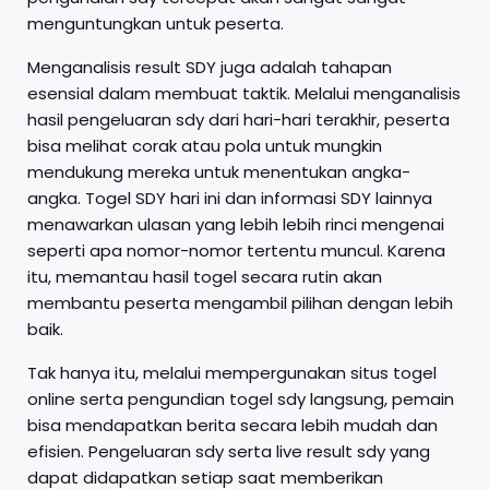
menguntungkan untuk peserta.
Menganalisis result SDY juga adalah tahapan
esensial dalam membuat taktik. Melalui menganalisis
hasil pengeluaran sdy dari hari-hari terakhir, peserta
bisa melihat corak atau pola untuk mungkin
mendukung mereka untuk menentukan angka-
angka. Togel SDY hari ini dan informasi SDY lainnya
menawarkan ulasan yang lebih lebih rinci mengenai
seperti apa nomor-nomor tertentu muncul. Karena
itu, memantau hasil togel secara rutin akan
membantu peserta mengambil pilihan dengan lebih
baik.
Tak hanya itu, melalui mempergunakan situs togel
online serta pengundian togel sdy langsung, pemain
bisa mendapatkan berita secara lebih mudah dan
efisien. Pengeluaran sdy serta live result sdy yang
dapat didapatkan setiap saat memberikan