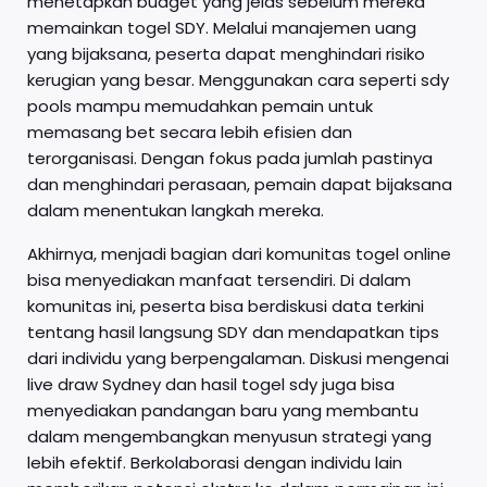
menetapkan budget yang jelas sebelum mereka
memainkan togel SDY. Melalui manajemen uang
yang bijaksana, peserta dapat menghindari risiko
kerugian yang besar. Menggunakan cara seperti sdy
pools mampu memudahkan pemain untuk
memasang bet secara lebih efisien dan
terorganisasi. Dengan fokus pada jumlah pastinya
dan menghindari perasaan, pemain dapat bijaksana
dalam menentukan langkah mereka.
Akhirnya, menjadi bagian dari komunitas togel online
bisa menyediakan manfaat tersendiri. Di dalam
komunitas ini, peserta bisa berdiskusi data terkini
tentang hasil langsung SDY dan mendapatkan tips
dari individu yang berpengalaman. Diskusi mengenai
live draw Sydney dan hasil togel sdy juga bisa
menyediakan pandangan baru yang membantu
dalam mengembangkan menyusun strategi yang
lebih efektif. Berkolaborasi dengan individu lain