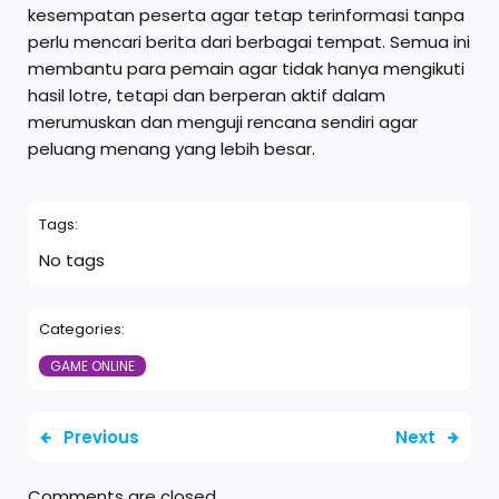
kesempatan peserta agar tetap terinformasi tanpa
perlu mencari berita dari berbagai tempat. Semua ini
membantu para pemain agar tidak hanya mengikuti
hasil lotre, tetapi dan berperan aktif dalam
merumuskan dan menguji rencana sendiri agar
peluang menang yang lebih besar.
Tags:
No tags
Categories:
GAME ONLINE
Previous
Next
Comments are closed