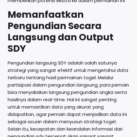
memberikan potensi ekstra ke dalam permainan ini.
Memanfaatkan
Pengundian Secara
Langsung dan Output
SDY
Pengundian langsung SDY adalah salah satunya
strategi yang sangat efektif untuk mengetahui data
terbaru tentang hasil permainan togel. Melalui
partisipasi dalam pengundian langsung, para pemain
bisa menyaksikan langsung pengundian angka serta
hasilnya dalam real-time. Hal ini sangat penting
untuk memastikan data yang akurat yang
didapatkan, agar pemain dapat menjadikan data ini
sebagai acuan dalam menyusun strategi togel.
Selain itu, kecepatan dan keandalan informasi dari
pengundian sdy tercepat akan sangat sangat