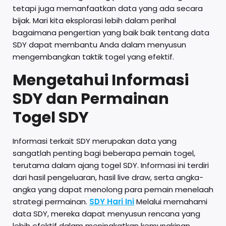
tetapi juga memanfaatkan data yang ada secara
bijak. Mari kita eksplorasi lebih dalam perihal
bagaimana pengertian yang baik baik tentang data
SDY dapat membantu Anda dalam menyusun
mengembangkan taktik togel yang efektif.
Mengetahui Informasi
SDY dan Permainan
Togel SDY
Informasi terkait SDY merupakan data yang
sangatlah penting bagi beberapa pemain togel,
terutama dalam ajang togel SDY. Informasi ini terdiri
dari hasil pengeluaran, hasil live draw, serta angka-
angka yang dapat menolong para pemain menelaah
strategi permainan.
SDY Hari Ini
Melalui memahami
data SDY, mereka dapat menyusun rencana yang
lebih efektif dalam meningkatkan kemungkinan