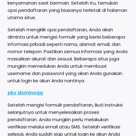
kenyamanan saat bermain. Setelah itu, temukan
opsi pendaftaran yang biasanya terletak di halaman
utama situs.
Setelah mengklik opsi pendaftaran, Anda akan
diminta untuk mengisi formulir yang berisi beberapa
informasi pribadi seperti nama, alamat email, dan
nomor telepon. Pastikan semua informasi yang Anda
masukkan akurat dan sesuai. Beberapa situs juga
mungkin memerlukan Anda untuk membuat
username dan password yang akan Anda gunakan
untuk login ke akun Anda nantinya.
pkv dominoqq
Setelah mengisi formulir pendaftaran, ikuti instruksi
selanjutnya untuk menyelesaikan proses
pendaftaran. Anda mungkin perlu melakukan
verifikasi melalui email atau SMS. Setelah verifikasi
selesai, Anda sudah siap untuk login ke akun Anda