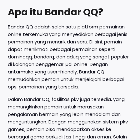
Apa itu Bandar QQ?
Bandar QQ adalah salah satu platform permainan
online terkemuka yang menyediakan berbagai jenis
permainan yang menarik dan seru. Di sini, pemain
dapat menikmati berbagai permainan seperti
dominoqq, bandarq, dan aduq yang sangat populer
di kalangan penggemar judi online. Dengan
antarmuka yang user-friendly, Bandar QQ
memudahkan pemain untuk menjelajahi berbagai
opsi permainan yang tersedia.
Dalam Bandar QQ, fasilitas pkv juga tersedia, yang
memungkinkan pemain untuk merasakan
pengalaman bermain yang lebih mendalam dan
menguntungkan. Dengan menggunakan sistem pkv
games, pemain bisa mendapatkan akses ke
berbagai game berkualitas tinggi dan aman. Selain