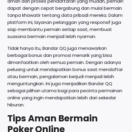
aman dan proses pendaftaran yang mudah, pemain
dapat dengan cepat bergabung dan mulai bermain
tanpa khawatir tentang data pribadi mereka. Dalam
platform ini, layanan pelanggan yang responsif juga
siap membantu pemain setiap saat, membuat
suasana bermain menjadi lebih nyaman.
Tidak hanya itu, Bandar QQ juga menawarkan
berbagai bonus dan promosi menarik yang bisa
dimanfaatkan oleh semua pemain. Dengan adanya
peluang untuk mendapatkan bonus saat mendaftar
atau bermain, pengalaman berjudi menjadi lebih
menguntungkan. Ini juga menjadikan Bandar QQ
sebagai pilihan utama bagi para pecinta permainan
online yang ingin mendapatkan lebih dari sekedar
hiburan.
Tips Aman Bermain
Poker Online