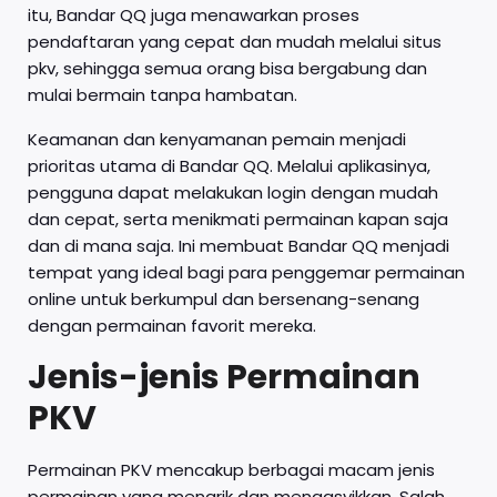
itu, Bandar QQ juga menawarkan proses
pendaftaran yang cepat dan mudah melalui situs
pkv, sehingga semua orang bisa bergabung dan
mulai bermain tanpa hambatan.
Keamanan dan kenyamanan pemain menjadi
prioritas utama di Bandar QQ. Melalui aplikasinya,
pengguna dapat melakukan login dengan mudah
dan cepat, serta menikmati permainan kapan saja
dan di mana saja. Ini membuat Bandar QQ menjadi
tempat yang ideal bagi para penggemar permainan
online untuk berkumpul dan bersenang-senang
dengan permainan favorit mereka.
Jenis-jenis Permainan
PKV
Permainan PKV mencakup berbagai macam jenis
permainan yang menarik dan mengasyikkan. Salah