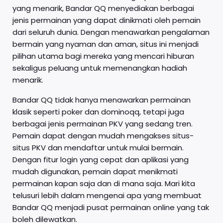
yang menarik, Bandar QQ menyediakan berbagai
jenis permainan yang dapat dinikmati oleh pemain
dari seluruh dunia. Dengan menawarkan pengalaman
bermain yang nyaman dan aman, situs ini menjadi
pilihan utama bagi mereka yang mencari hiburan
sekaligus peluang untuk memenangkan hadiah
menarik.
Bandar QQ tidak hanya menawarkan permainan
klasik seperti poker dan dominoqq, tetapi juga
berbagai jenis permainan PKV yang sedang tren.
Pemain dapat dengan mudah mengakses situs-
situs PKV dan mendaftar untuk mulai bermain.
Dengan fitur login yang cepat dan aplikasi yang
mudah digunakan, pemain dapat menikmati
permainan kapan saja dan di mana saja. Mari kita
telusuri lebih dalam mengenai apa yang membuat
Bandar QQ menjadi pusat permainan online yang tak
boleh dilewatkan.