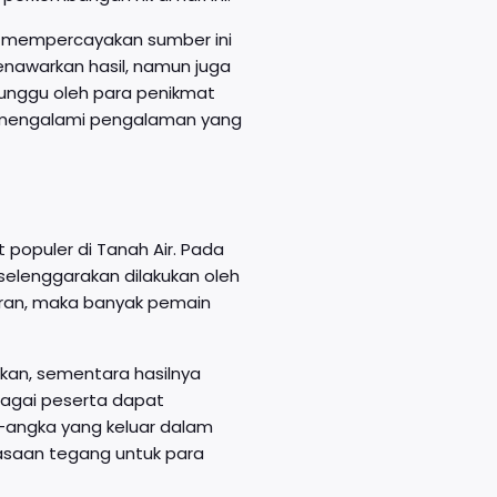
ng mempercayakan sumber ini
enawarkan hasil, namun juga
unggu oleh para penikmat
pat mengalami pengalaman yang
 populer di Tanah Air. Pada
selenggarakan dilakukan oleh
paran, maka banyak pemain
tukan, sementara hasilnya
bagai peserta dapat
-angka yang keluar dalam
rasaan tegang untuk para