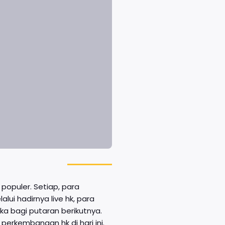
 populer. Setiap, para
ui hadirnya live hk, para
a bagi putaran berikutnya.
erkembangan hk di hari ini.