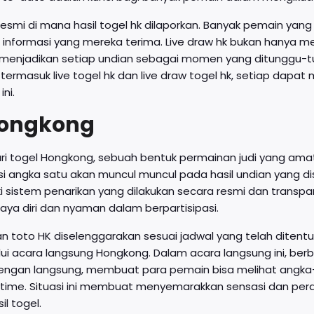
resmi di mana hasil togel hk dilaporkan. Banyak pemain ya
informasi yang mereka terima. Live draw hk bukan hanya m
menjadikan setiap undian sebagai momen yang ditunggu-t
an termasuk live togel hk dan live draw togel hk, setiap da
ni.
 Hongkong
ari togel Hongkong, sebuah bentuk permainan judi yang amat
i angka satu akan muncul muncul pada hasil undian yang di
iki sistem penarikan yang dilakukan secara resmi dan trans
ya diri dan nyaman dalam berpartisipasi.
ndian toto HK diselenggarakan sesuai jadwal yang telah diten
ui acara langsung Hongkong. Dalam acara langsung ini, ber
engan langsung, membuat para pemain bisa melihat angka
l-time. Situasi ini membuat menyemarakkan sensasi dan pe
l togel.