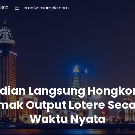
 890
email@example.com
dian Langsung Hongko
mak Output Lotere Sec
Waktu Nyata