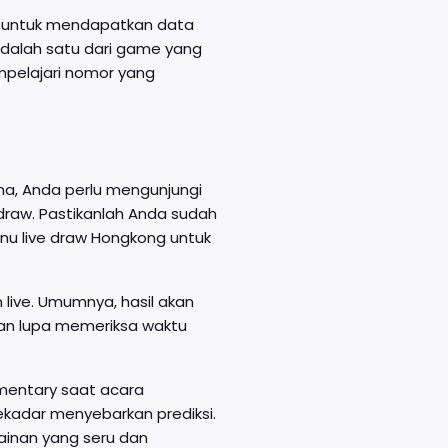
ni untuk mendapatkan data
adalah satu dari game yang
mpelajari nomor yang
a, Anda perlu mengunjungi
 draw. Pastikanlah Anda sudah
u live draw Hongkong untuk
 live. Umumnya, hasil akan
gan lupa memeriksa waktu
mmentary saat acara
sekadar menyebarkan prediksi.
ainan yang seru dan