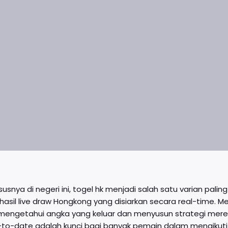
nya di negeri ini, togel hk menjadi salah satu varian paling
l live draw Hongkong yang disiarkan secara real-time. Melal
engetahui angka yang keluar dan menyusun strategi merek
-to-date adalah kunci bagi banyak pemain dalam mengikuti p