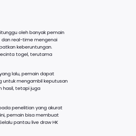
ditunggu oleh banyak pemain
t dan real-time mengenai
patkan keberuntungan.
pecinta togel, terutama
 yang lalu, pemain dapat
ting untuk mengambil keputusan
hasil, tetapi juga
pada penelitian yang akurat
 ini, pemain bisa membuat
elalu pantau live draw HK