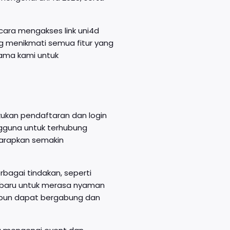
 cara mengakses link uni4d
ng menikmati semua fitur yang
rsama kami untuk
ukan pendaftaran dan login
gguna untuk terhubung
iharapkan semakin
bagai tindakan, seperti
 baru untuk merasa nyaman
 pun dapat bergabung dan