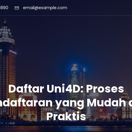
 890
email@example.com
Daftar Uni4D: Proses
ndaftaran yang Mudah 
Praktis