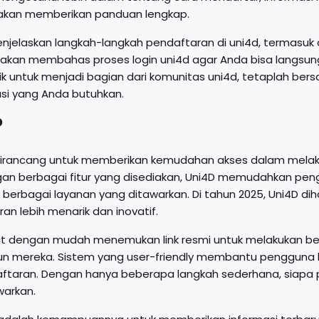
ini akan memberikan panduan lengkap.
menjelaskan langkah-langkah pendaftaran di uni4d, termasuk
ga akan membahas proses login uni4d agar Anda bisa langsu
tarik untuk menjadi bagian dari komunitas uni4d, tetaplah be
i yang Anda butuhkan.
?
dirancang untuk memberikan kemudahan akses dalam melak
an berbagai fitur yang disediakan, Uni4D memudahkan pen
a berbagai layanan yang ditawarkan. Di tahun 2025, Uni4D d
 lebih menarik dan inovatif.
at dengan mudah menemukan link resmi untuk melakukan ber
un mereka. Sistem yang user-friendly membantu pengguna
ftaran. Dengan hanya beberapa langkah sederhana, siapa
warkan.