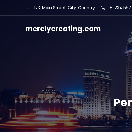
Skip
123, Main Street, City, Country
+1 234 567
to
content
merelycreating.com
Pe