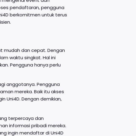
u mengenai event dan
roses pendaftaran, pengguna
i4D berkomitmen untuk terus
sien.
at mudah dan cepat. Dengan
 waktu singkat. Hal ini
kan. Pengguna hanya perlu
agi anggotanya. Pengguna
aman mereka. Baik itu akses
gin Uni4D. Dengan demikian,
ang terpercaya dan
an informasi pribadi mereka.
ang ingin mendaftar di Uni4D