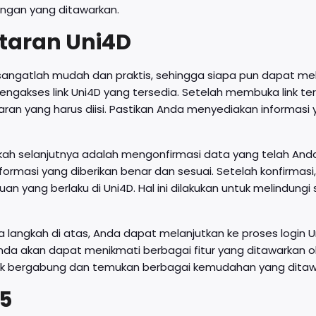
ngan yang ditawarkan.
taran Uni4D
sangatlah mudah dan praktis, sehingga siapa pun dapat mel
gakses link Uni4D yang tersedia. Setelah membuka link te
an yang harus diisi. Pastikan Anda menyediakan informasi 
gkah selanjutnya adalah mengonfirmasi data yang telah Anda
masi yang diberikan benar dan sesuai. Setelah konfirmasi,
uan yang berlaku di Uni4D. Hal ini dilakukan untuk melindu
 langkah di atas, Anda dapat melanjutkan ke proses login
nda akan dapat menikmati berbagai fitur yang ditawarkan o
uk bergabung dan temukan berbagai kemudahan yang ditawar
25