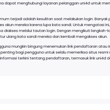
a dapat menghubungi layanan pelanggan uni4d untuk men
g umum terjadi adalah kesulitan saat melakukan login. Ban
 akun mereka karena lupa kata sandi. Untuk mengatasi ini,
sa diakses melalui tautan login. Dengan mengikuti langkah
r ulang kata sandi mereka dan kembali mengakses akun.
ngguna mungkin bingung menemukan link pendaftaran atau in
penting bagi pengguna untuk selalu memeriksa situs resmi 
 informasi terkini tentang pendaftaran, termasuk link uni4d 