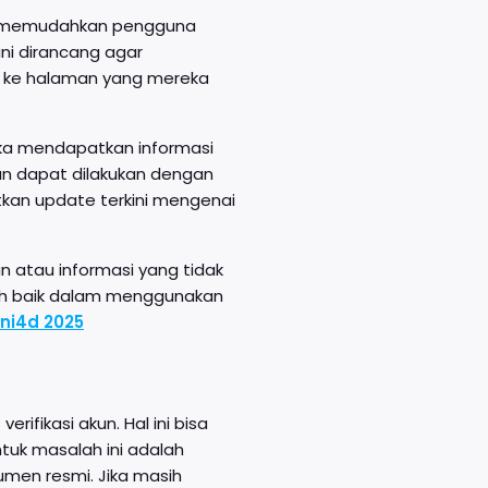
ntuk memudahkan pengguna
ini dirancang agar
 ke halaman yang mereka
ka mendapatkan informasi
ran dapat dilakukan dengan
tkan update terkini mengenai
n atau informasi yang tidak
bih baik dalam menggunakan
ni4d 2025
ifikasi akun. Hal ini bisa
tuk masalah ini adalah
men resmi. Jika masih