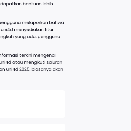
dapatkan bantuan lebih
yak pengguna melaporkan bahwa
 uni4d menyediakan fitur
-langkah yang ada, pengguna
formasi terkini mengenai
uni4d atau mengikuti saluran
dan uni4d 2025, biasanya akan