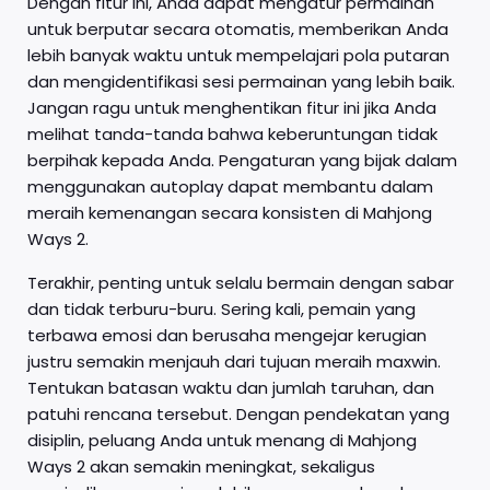
Dengan fitur ini, Anda dapat mengatur permainan
untuk berputar secara otomatis, memberikan Anda
lebih banyak waktu untuk mempelajari pola putaran
dan mengidentifikasi sesi permainan yang lebih baik.
Jangan ragu untuk menghentikan fitur ini jika Anda
melihat tanda-tanda bahwa keberuntungan tidak
berpihak kepada Anda. Pengaturan yang bijak dalam
menggunakan autoplay dapat membantu dalam
meraih kemenangan secara konsisten di Mahjong
Ways 2.
Terakhir, penting untuk selalu bermain dengan sabar
dan tidak terburu-buru. Sering kali, pemain yang
terbawa emosi dan berusaha mengejar kerugian
justru semakin menjauh dari tujuan meraih maxwin.
Tentukan batasan waktu dan jumlah taruhan, dan
patuhi rencana tersebut. Dengan pendekatan yang
disiplin, peluang Anda untuk menang di Mahjong
Ways 2 akan semakin meningkat, sekaligus