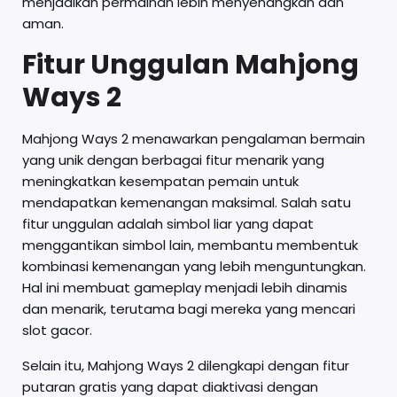
menjadikan permainan lebih menyenangkan dan
aman.
Fitur Unggulan Mahjong
Ways 2
Mahjong Ways 2 menawarkan pengalaman bermain
yang unik dengan berbagai fitur menarik yang
meningkatkan kesempatan pemain untuk
mendapatkan kemenangan maksimal. Salah satu
fitur unggulan adalah simbol liar yang dapat
menggantikan simbol lain, membantu membentuk
kombinasi kemenangan yang lebih menguntungkan.
Hal ini membuat gameplay menjadi lebih dinamis
dan menarik, terutama bagi mereka yang mencari
slot gacor.
Selain itu, Mahjong Ways 2 dilengkapi dengan fitur
putaran gratis yang dapat diaktivasi dengan