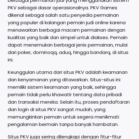
berbagai permainan judi yang menggunakan sistem
PKV sebagai dasar operasionalnya. PKV Games
dikenal sebagai salah satu penyedia permainan
yang populer di kalangan pemain judi online karena
menawarkan berbagai macam permainan dengan
kualitas yang baik dan simpel untuk diakses. Pemain
dapat menemukan berbagai jenis permainan, mulai
dari poker, dominoqq, aduq, hingga bandarq, di situs
ini.
Keunggulan utama dari situs PKV adalah keamanan
dan kenyamanan yang ditawarkan. Situs-situs ini
memiliki sistem keamanan yang baik, sehingga
pemain tidak perlu khawatir tentang data pribadi
dan transaksi mereka. Selain itu, proses pendaftaran
dan login di situs PKV sangat mudah, yang
memungkinkan pemain untuk segera menikmati
pengalaman bermain tanpa banyak hambatan.
Situs PKV juga sering dilengkapi dengan fitur-fitur