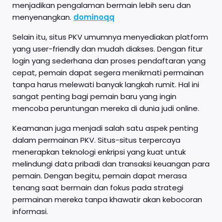
menjadikan pengalaman bermain lebih seru dan
menyenangkan.
dominoqq
Selain itu, situs PKV umumnya menyediakan platform
yang user-friendly dan mudah diakses. Dengan fitur
login yang sederhana dan proses pendaftaran yang
cepat, pemain dapat segera menikmati permainan
tanpa harus melewati banyak langkah rumit. Hal ini
sangat penting bagi pemain baru yang ingin
mencoba peruntungan mereka di dunia judi online.
Keamanan juga menjadi salah satu aspek penting
dalam permainan PKV. Situs-situs terpercaya
menerapkan teknologi enkripsi yang kuat untuk
melindungi data pribadi dan transaksi keuangan para
pemain. Dengan begitu, pemain dapat merasa
tenang saat bermain dan fokus pada strategi
permainan mereka tanpa khawatir akan kebocoran
informasi.