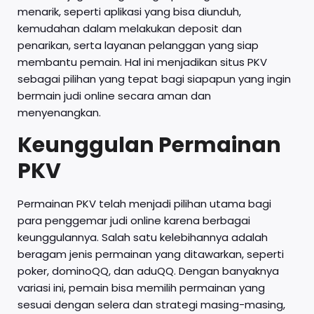
menarik, seperti aplikasi yang bisa diunduh,
kemudahan dalam melakukan deposit dan
penarikan, serta layanan pelanggan yang siap
membantu pemain. Hal ini menjadikan situs PKV
sebagai pilihan yang tepat bagi siapapun yang ingin
bermain judi online secara aman dan
menyenangkan.
Keunggulan Permainan
PKV
Permainan PKV telah menjadi pilihan utama bagi
para penggemar judi online karena berbagai
keunggulannya. Salah satu kelebihannya adalah
beragam jenis permainan yang ditawarkan, seperti
poker, dominoQQ, dan aduQQ. Dengan banyaknya
variasi ini, pemain bisa memilih permainan yang
sesuai dengan selera dan strategi masing-masing,