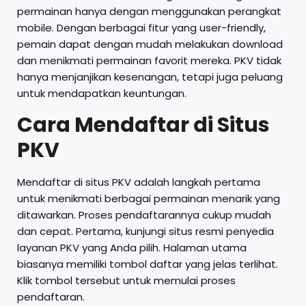
permainan hanya dengan menggunakan perangkat
mobile. Dengan berbagai fitur yang user-friendly,
pemain dapat dengan mudah melakukan download
dan menikmati permainan favorit mereka. PKV tidak
hanya menjanjikan kesenangan, tetapi juga peluang
untuk mendapatkan keuntungan.
Cara Mendaftar di Situs
PKV
Mendaftar di situs PKV adalah langkah pertama
untuk menikmati berbagai permainan menarik yang
ditawarkan. Proses pendaftarannya cukup mudah
dan cepat. Pertama, kunjungi situs resmi penyedia
layanan PKV yang Anda pilih. Halaman utama
biasanya memiliki tombol daftar yang jelas terlihat.
Klik tombol tersebut untuk memulai proses
pendaftaran.