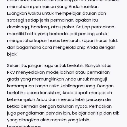
memahami permainan yang Anda mainkan.
Luangkan waktu untuk mempelajari aturan dan
strategi setiap jenis permainan, apakah itu
dominoqq, bandarq, atau poker. Setiap permainan
memiliki taktik yang berbeda, jadi penting untuk
mengetahui kapan harus bertaruh, kapan harus fold,
dan bagaimana cara mengelola chip Anda dengan
bijak.
Selain itu, jangan ragu untuk berlatih. Banyak situs
PKV menyediakan mode latihan atau permainan
gratis yang memungkinkan Anda untuk menguji
kemampuan tanpa risiko kehilangan uang. Dengan
berlatih secara konsisten, Anda dapat mengasah
keterampilan Anda dan merasa lebih percaya diri
ketika bermain dengan taruhan nyata. Perhatikan
juga pengalaman pemain lain, belajar dari tip dan trik
yang dibagikan oleh mereka yang lebih
berpengalaman.