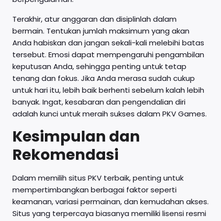
Terakhir, atur anggaran dan disiplinlah dalam
bermain. Tentukan jumlah maksimum yang akan
Anda habiskan dan jangan sekali-kali melebihi batas
tersebut. Emosi dapat mempengaruhi pengambilan
keputusan Anda, sehingga penting untuk tetap
tenang dan fokus. Jika Anda merasa sudah cukup
untuk hari itu, lebih baik berhenti sebelum kalah lebih
banyak. Ingat, kesabaran dan pengendalian diri
adalah kunci untuk meraih sukses dalam PKV Games.
Kesimpulan dan
Rekomendasi
Dalam memilih situs PKV terbaik, penting untuk
mempertimbangkan berbagai faktor seperti
keamanan, variasi permainan, dan kemudahan akses.
Situs yang terpercaya biasanya memiliki lisensi resmi