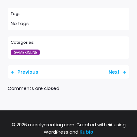
Tags:
No tags
Categories:
GAME ONLINE
Previous
Next
Comments are closed
© 2026 merelycreating.com. Created with ❤️ using
WordPress and
Kubio