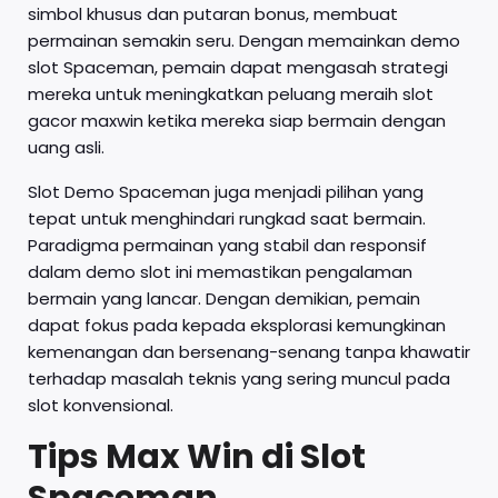
simbol khusus dan putaran bonus, membuat
permainan semakin seru. Dengan memainkan demo
slot Spaceman, pemain dapat mengasah strategi
mereka untuk meningkatkan peluang meraih slot
gacor maxwin ketika mereka siap bermain dengan
uang asli.
Slot Demo Spaceman juga menjadi pilihan yang
tepat untuk menghindari rungkad saat bermain.
Paradigma permainan yang stabil dan responsif
dalam demo slot ini memastikan pengalaman
bermain yang lancar. Dengan demikian, pemain
dapat fokus pada kepada eksplorasi kemungkinan
kemenangan dan bersenang-senang tanpa khawatir
terhadap masalah teknis yang sering muncul pada
slot konvensional.
Tips Max Win di Slot
Spaceman