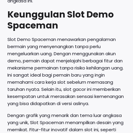
angkasa ini.
Keunggulan Slot Demo
Spaceman
Slot Demo Spaceman menawarkan pengalaman
bermain yang menyenangkan tanpa perlu
mengeluarkan uang. Dengan menggunakan akun
demo, pemain dapat menjelajahi berbagai fitur dan
mekanisme permainan tanpa risiko kehilangan uang.
Ini sangat ideal bagi pemain baru yang ingin
memahami cara kerja slot sebelum memasang
taruhan nyata. Selain itu, slot gacor ini memberikan
kesempatan untuk merasakan sensasi kemenangan
yang bisa didapatkan di versi aslinya.
Dengan grafik yang menarik dan tema luar angkasa
yang unik, Slot Spaceman menampilkan desain yang
memikat. Fitur-fitur inovatif dalam slot ini, seperti