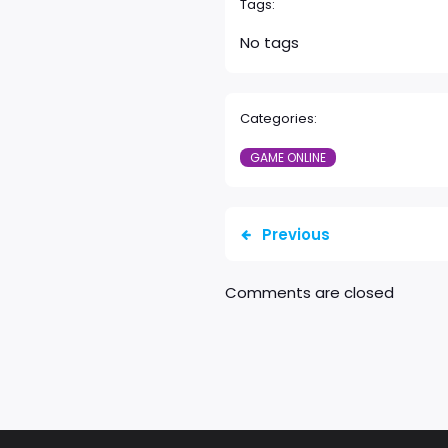
Tags:
No tags
Categories:
GAME ONLINE
Previous
Comments are closed