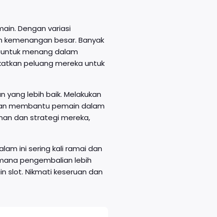
ain. Dengan variasi
an kemenangan besar. Banyak
nan untuk menang dalam
atkan peluang mereka untuk
n yang lebih baik. Melakukan
akan membantu pemain dalam
man dan strategi mereka,
lam ini sering kali ramai dan
mana pengembalian lebih
slot. Nikmati keseruan dan