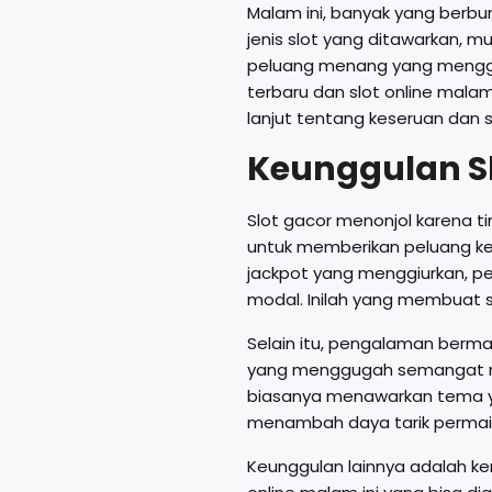
Malam ini, banyak yang berbu
jenis slot yang ditawarkan, m
peluang menang yang menggiur
terbaru dan slot online mala
lanjut tentang keseruan dan 
Keunggulan Sl
Slot gacor menonjol karena t
untuk memberikan peluang ke
jackpot yang menggiurkan, p
modal. Inilah yang membuat sl
Selain itu, pengalaman berma
yang menggugah semangat mem
biasanya menawarkan tema ya
menambah daya tarik perma
Keunggulan lainnya adalah ke