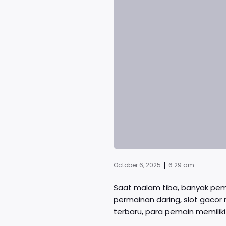
|
October 6, 2025
6:29 am
Saat malam tiba, banyak pema
permainan daring, slot gacor 
terbaru, para pemain memilik