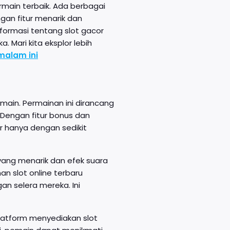
main terbaik. Ada berbagai
gan fitur menarik dan
formasi tentang slot gacor
Mari kita eksplor lebih
 malam ini
main. Permainan ini dirancang
Dengan fitur bonus dan
 hanya dengan sedikit
yang menarik dan efek suara
 slot online terbaru
n selera mereka. Ini
platform menyediakan slot