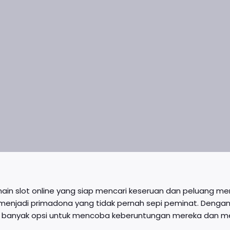
in slot online yang siap mencari keseruan dan peluang men
menjadi primadona yang tidak pernah sepi peminat. Dengan b
i banyak opsi untuk mencoba keberuntungan mereka dan mer