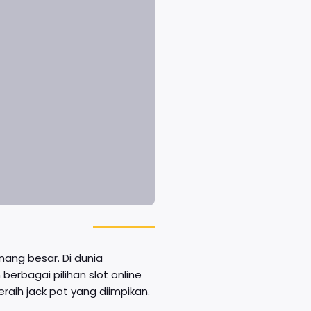
ang besar. Di dunia
erbagai pilihan slot online
aih jack pot yang diimpikan.