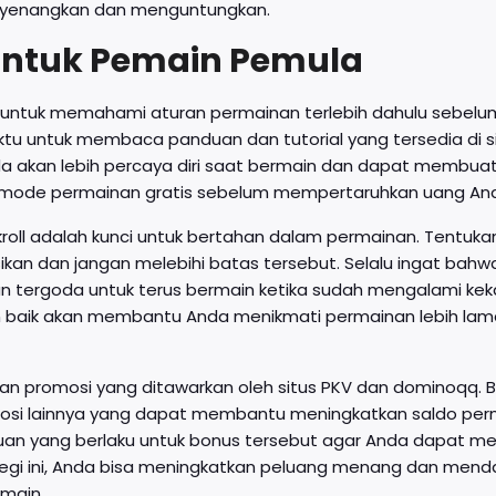
nyenangkan dan menguntungkan.
 untuk Pemain Pemula
untuk memahami aturan permainan terlebih dahulu sebelum 
u untuk membaca panduan dan tutorial yang tersedia di si
 akan lebih percaya diri saat bermain dan dapat membuat 
mode permainan gratis sebelum mempertaruhkan uang An
roll adalah kunci untuk bertahan dalam permainan. Tentuk
ikan dan jangan melebihi batas tersebut. Selalu ingat bah
n tergoda untuk terus bermain ketika sudah mengalami keka
baik akan membantu Anda menikmati permainan lebih lama
an promosi yang ditawarkan oleh situs PKV dan dominoqq. 
si lainnya yang dapat membantu meningkatkan saldo perm
an yang berlaku untuk bonus tersebut agar Anda dapat me
gi ini, Anda bisa meningkatkan peluang menang dan men
main.