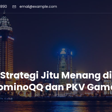
 890
email@example.com
Strategi Jitu Menang di
ominoQQ dan PKV Gam