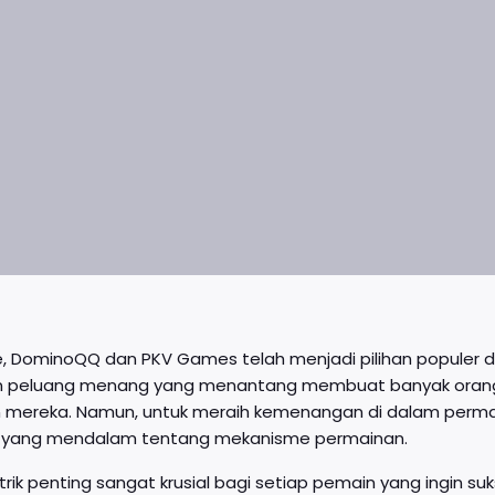
, DominoQQ dan PKV Games telah menjadi pilihan populer d
 peluang menang yang menantang membuat banyak orang t
ereka. Namun, untuk meraih kemenangan di dalam permaina
yang mendalam tentang mekanisme permainan.
rik penting sangat krusial bagi setiap pemain yang ingin suk