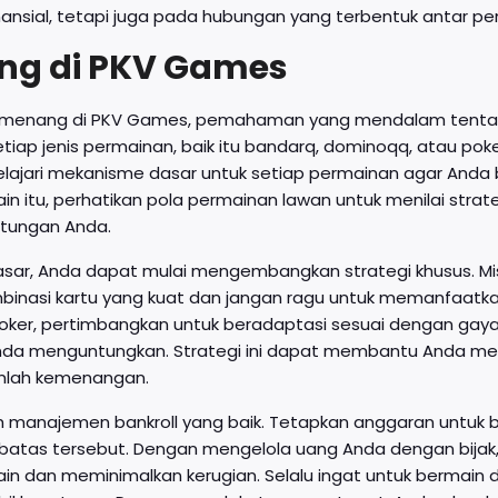
nansial, tetapi juga pada hubungan yang terbentuk antar pe
ang di PKV Games
 menang di PKV Games, pemahaman yang mendalam tentan
iap jenis permainan, baik itu bandarq, dominoqq, atau poker
lajari mekanisme dasar untuk setiap permainan agar And
in itu, perhatikan pola permainan lawan untuk menilai stra
ntungan Anda.
ar, Anda dapat mulai mengembangkan strategi khusus. Mi
binasi kartu yang kuat dan jangan ragu untuk memanfaatka
ain poker, pertimbangkan untuk beradaptasi sesuai dengan ga
i Anda menguntungkan. Strategi ini dapat membantu Anda 
mlah kemenangan.
h manajemen bankroll yang baik. Tetapkan anggaran untuk b
i batas tersebut. Dengan mengelola uang Anda dengan bija
 dan meminimalkan kerugian. Selalu ingat untuk bermain