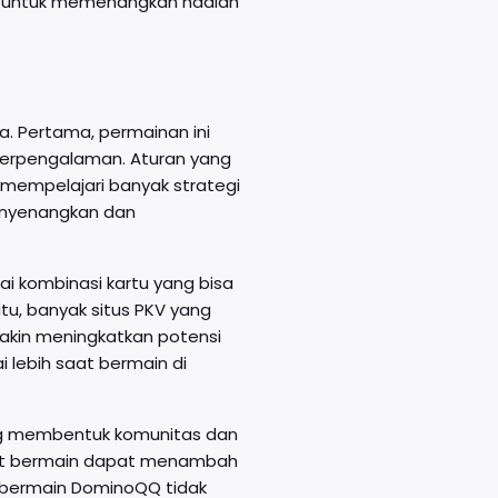
ng untuk memenangkan hadiah
 Pertama, permainan ini
erpengalaman. Aturan yang
mempelajari banyak strategi
enyenangkan dan
 kombinasi kartu yang bisa
tu, banyak situs PKV yang
akin meningkatkan potensi
 lebih saat bermain di
ang membentuk komunitas dan
 saat bermain dapat menambah
 bermain DominoQQ tidak