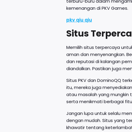
terburu-buru dalam mengambi
kemenangan di PKV Games.
pkv qiu qiu
Situs Terper
Memilih situs terpercaya un
aman dan menyenangkan. Beber
dan reputasi di kalangan pema
diandalkan. Pastikan juga m
Situs PKV dan DominoQQ terk
itu, mereka juga menyediaka
atau masalah yang mungkin t
serta menikmati berbagai fitu
Jangan lupa untuk selalu mem
dengan mudah. Situs yang ter
khawatir tentang keterlamba