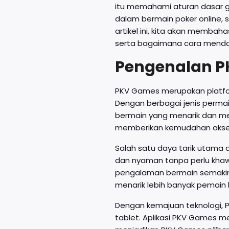
itu memahami aturan dasar g
dalam bermain poker online,
artikel ini, kita akan memba
serta bagaimana cara mendaf
Pengenalan 
PKV Games merupakan platfor
Dengan berbagai jenis perm
bermain yang menarik dan m
memberikan kemudahan akses 
Salah satu daya tarik utama
dan nyaman tanpa perlu khaw
pengalaman bermain semakin 
menarik lebih banyak pemain
Dengan kemajuan teknologi, 
tablet. Aplikasi PKV Games m