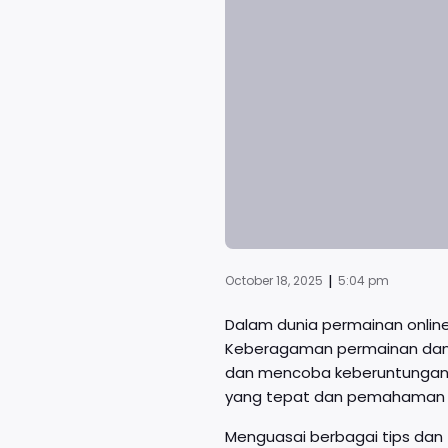
|
October 18, 2025
5:04 pm
Dalam dunia permainan online
Keberagaman permainan dan
dan mencoba keberuntungan m
yang tepat dan pemahaman 
Menguasai berbagai tips dan t