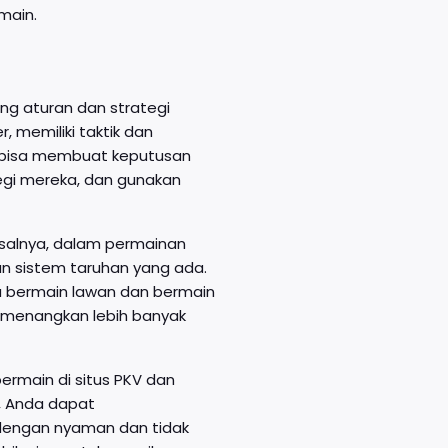
main.
g aturan dan strategi
, memiliki taktik dan
a bisa membuat keputusan
tegi mereka, dan gunakan
salnya, dalam permainan
n sistem taruhan yang ada.
ya bermain lawan dan bermain
memenangkan lebih banyak
ermain di situs PKV dan
k, Anda dapat
 dengan nyaman dan tidak