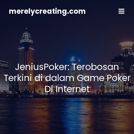
Skip
to
merelycreating.com
content
JeniusPoker: Terobosan
Terkini di dalam Game Poker
Di Internet