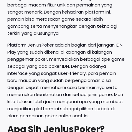
berbagai macam fitur unik dan permainan yang
sangat menarik. Dengan kehadiran platform ini,
pemain bisa merasakan game secara lebih
gampang serta menyenangkan dengan teknologi
terkini yang diusungnya.
Platform JeniusPoker adalah bagian dari jaringan IDN
Play yang sudah dikenal di kalangan di kalangan
penggemar poker, menyediakan berbagai tipe game
sebagai yang ada poker IDN. Dengan adanya
interface yang sangat user-friendly, para pemain
baru maupun yang sudah berpengalaman bisa
dengan cepat memahami cara bermainnya serta
menemukan kenikmatan dari setiap jenis game. Mari
kita telusuri lebih jauh mengenai apa yang membuat
menjadikan platform ini sebagai pilihan terbaik di
alam permainan poker online saat ini.
Apa Sih JeniusPoker?