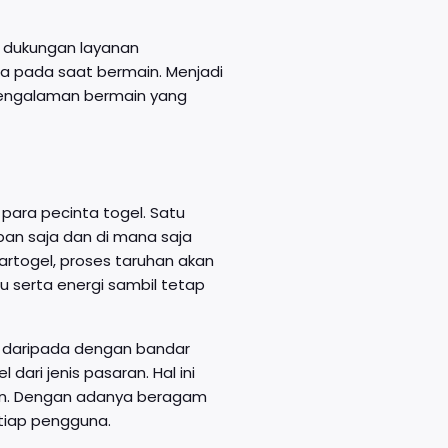
 dukungan layanan
a pada saat bermain. Menjadi
pengalaman bermain yang
para pecinta togel. Satu
an saja dan di mana saja
bartogel, proses taruhan akan
u serta energi sambil tetap
ak daripada dengan bandar
dari jenis pasaran. Hal ini
ain. Dengan adanya beragam
etiap pengguna.