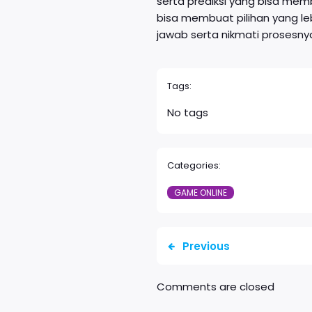
serta prediksi yang bisa m
bisa membuat pilihan yang le
jawab serta nikmati prosesny
Tags:
No tags
Categories:
GAME ONLINE
Previous
Comments are closed