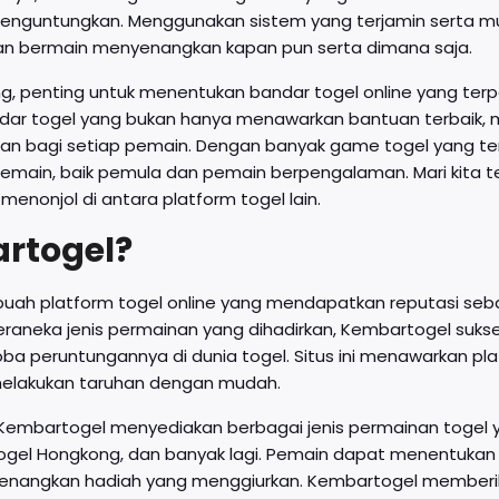
guntungkan. Menggunakan sistem yang terjamin serta mu
 bermain menyenangkan kapan pun serta dimana saja.
ing, penting untuk menentukan bandar togel online yang te
dar togel yang bukan hanya menawarkan bantuan terbaik, 
n bagi setiap pemain. Dengan banyak game togel yang tersed
ain, baik pemula dan pemain berpengalaman. Mari kita tel
nonjol di antara platform togel lain.
rtogel?
buah platform togel online yang mendapatkan reputasi seb
 beraneka jenis permainan yang dihadirkan, Kembartogel su
a peruntungannya di dunia togel. Situs ini menawarkan p
elakukan taruhan dengan mudah.
 Kembartogel menyediakan berbagai jenis permainan togel 
togel Hongkong, dan banyak lagi. Pemain dapat menentukan
menangkan hadiah yang menggiurkan. Kembartogel member