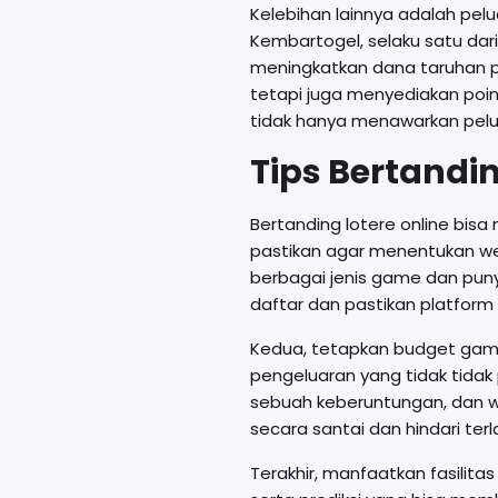
Kelebihan lainnya adalah pelu
Kembartogel, selaku satu dar
meningkatkan dana taruhan p
tetapi juga menyediakan poi
tidak hanya menawarkan pelu
Tips Bertandin
Bertanding lotere online bis
pastikan agar menentukan we
berbagai jenis game dan puny
daftar dan pastikan platform
Kedua, tetapkan budget gami
pengeluaran yang tidak tidak
sebuah keberuntungan, dan w
secara santai dan hindari terl
Terakhir, manfaatkan fasilita