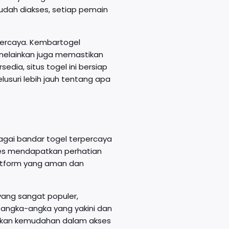
dah diakses, setiap pemain
rpercaya. Kembartogel
melainkan juga memastikan
ia, situs togel ini bersiap
usuri lebih jauh tentang apa
agai bandar togel terpercaya
kses mendapatkan perhatian
latform yang aman dan
yang sangat populer,
 angka-angka yang yakini dan
ikan kemudahan dalam akses