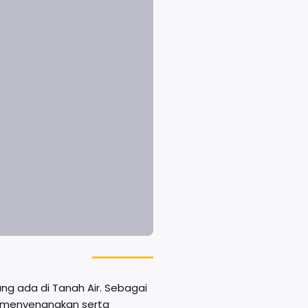
ng ada di Tanah Air. Sebagai
n menyenangkan serta