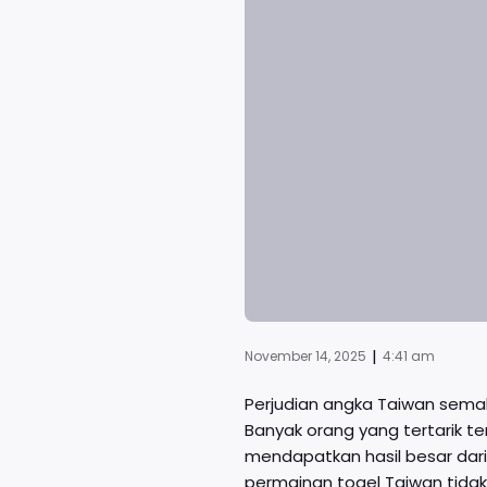
|
November 14, 2025
4:41 am
Perjudian angka Taiwan semaki
Banyak orang yang tertarik 
mendapatkan hasil besar dari
permainan togel Taiwan tida