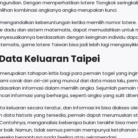
l pengundian. Dengan memperhatikan lotere Tiongkok sering
emilihan kombinasi angkanya angka merupakan kunci.
nya mengandalkan keberuntungan ketika memilih nomor loter
ode dadu dan sistem matematis, dapat memudahkan untuk m
enyesuaikannya berdasarkan dengan keinginan individu da
stematis, game lotere Taiwan bisa jadi lebih lagi mengasyik
ata Keluaran Taipei
n merupakan tahapan kritis bagi para pemain togel yang i
mi corak dan ciri-ciri yang muncul dari data masa lalu, 
erdasarkan informasi dalam memilih angka. Sejumlah pemai
ncari informasi yang berharga, seperti angka yang sulit dite
keluaran secara teratur, dan informasi ini bisa diakses ol
ata historis yang tersedia, pemain dapat merumuskan st
ontohnya, menganalisis beberapa bulan terakhir bisa me
r baik. Namun, tidak semua pemain mempunyai ketahanan u
ereka bergantung pada feeling atau rekomendasi.