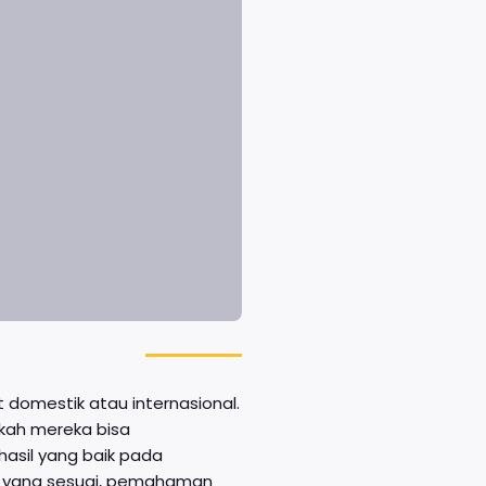
 domestik atau internasional.
kah mereka bisa
hasil yang baik pada
gi yang sesuai, pemahaman