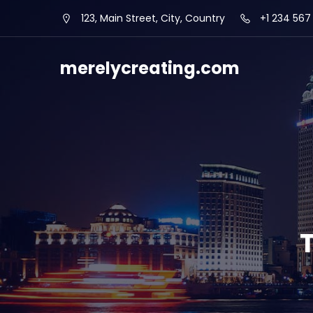
Skip
123, Main Street, City, Country
+1 234 567
to
content
merelycreating.com