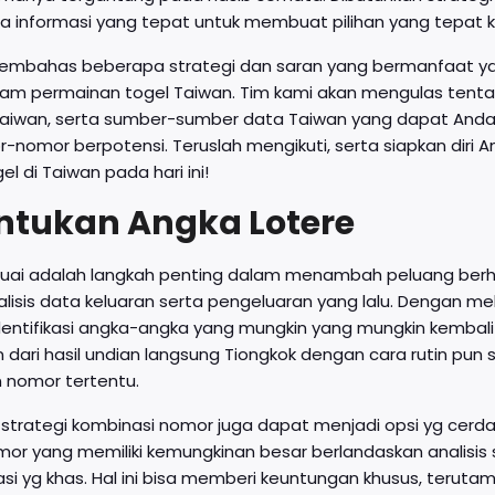
rta informasi yang tepat untuk membuat pilihan yang tepa
n membahas beberapa strategi dan saran yang bermanfaat
am permainan togel Taiwan. Tim kami akan mengulas tentan
Taiwan, serta sumber-sumber data Taiwan yang dapat A
nomor berpotensi. Teruslah mengikuti, serta siapkan diri A
 di Taiwan pada hari ini!
ntukan Angka Lotere
uai adalah langkah penting dalam menambah peluang berhas
lisis data keluaran serta pengeluaran yang lalu. Dengan me
dentifikasi angka-angka yang mungkin yang mungkin kemba
 dari hasil undian langsung Tiongkok dengan cara rutin p
n nomor tertentu.
strategi kombinasi nomor juga dapat menjadi opsi yg cerda
 yang memiliki kemungkinan besar berlandaskan analisis 
i yg khas. Hal ini bisa memberi keuntungan khusus, teruta