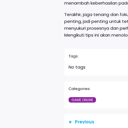
menambah keberhasilan pad
Terakhir, jaga tenang dan f
penting, jadi penting untuk 
menyukuri prosesnya dan per
Mengikuti tips ini akan meno
Tags:
No tags
Categories:
GAME ONLINE
Previous