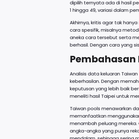
dipilih ternyata ada di hasi
1 hingga 49, variasi dalam p
Akhirnya, kritis agar tak ha
cara spesifik, misalnya met
aneka cara tersebut serta m
berhasil. Dengan cara yang si
Pembahasan D
Analisis data keluaran Taiwa
keberhasilan. Dengan memaha
keputusan yang lebih baik b
meneliti hasil Taipei untuk me
Taiwan pools menawarkan data 
memanfaatkan menggunakan d
menambah peluang mereka. C
angka-angka yang punya reko
mendalam, sehingga sering m