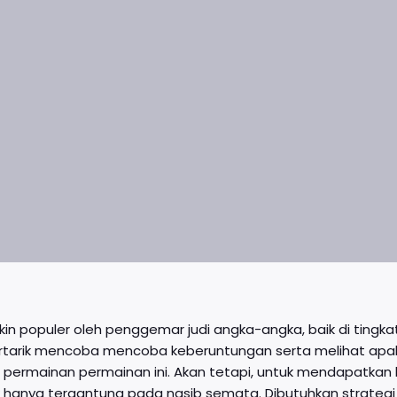
n populer oleh penggemar judi angka-angka, baik di tingkat
tertarik mencoba mencoba keberuntungan serta melihat apa
 permainan permainan ini. Akan tetapi, untuk mendapatkan 
k hanya tergantung pada nasib semata. Dibutuhkan strate