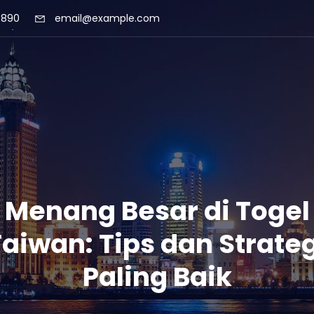
 890
email@example.com
Menang Besar di Togel
Taiwan: Tips dan Strateg
Paling Baik