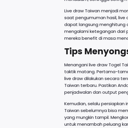
Live draw Taiwan menjadi mo
saat pengumuman hasil, live 
dapat langsung menghitung an
mengalami ketegangan dari pe
mereka benefit di masa men
Tips Menyong
Menangani live draw Togel T
taktik matang. Pertama-tama
live draw dilakukan secara t
Taiwan terbaru. Pastikan And
penjadwalan dan output pen
Kemudian, selalu persiapkan 
Taiwan sebelumnya bisa me
yang mungkin tampil. Mengkom
untuk menambah peluang kamu