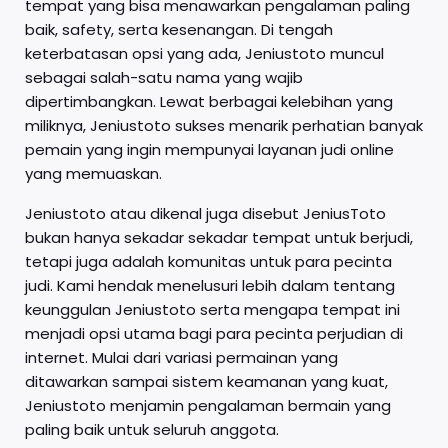
tempat yang bisa menawarkan pengalaman paling
baik, safety, serta kesenangan. Di tengah
keterbatasan opsi yang ada, Jeniustoto muncul
sebagai salah-satu nama yang wajib
dipertimbangkan. Lewat berbagai kelebihan yang
miliknya, Jeniustoto sukses menarik perhatian banyak
pemain yang ingin mempunyai layanan judi online
yang memuaskan.
Jeniustoto atau dikenal juga disebut JeniusToto
bukan hanya sekadar sekadar tempat untuk berjudi,
tetapi juga adalah komunitas untuk para pecinta
judi. Kami hendak menelusuri lebih dalam tentang
keunggulan Jeniustoto serta mengapa tempat ini
menjadi opsi utama bagi para pecinta perjudian di
internet. Mulai dari variasi permainan yang
ditawarkan sampai sistem keamanan yang kuat,
Jeniustoto menjamin pengalaman bermain yang
paling baik untuk seluruh anggota.