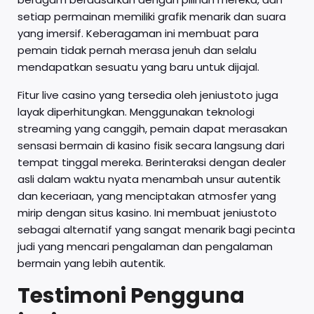
setiap permainan memiliki grafik menarik dan suara
yang imersif. Keberagaman ini membuat para
pemain tidak pernah merasa jenuh dan selalu
mendapatkan sesuatu yang baru untuk dijajal.
Fitur live casino yang tersedia oleh jeniustoto juga
layak diperhitungkan. Menggunakan teknologi
streaming yang canggih, pemain dapat merasakan
sensasi bermain di kasino fisik secara langsung dari
tempat tinggal mereka. Berinteraksi dengan dealer
asli dalam waktu nyata menambah unsur autentik
dan keceriaan, yang menciptakan atmosfer yang
mirip dengan situs kasino. Ini membuat jeniustoto
sebagai alternatif yang sangat menarik bagi pecinta
judi yang mencari pengalaman dan pengalaman
bermain yang lebih autentik.
Testimoni Pengguna