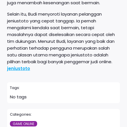
juga menambah kesenangan saat bermain.
Selain itu, Budi menyoroti layanan pelanggan
jeniustoto yang cepat tanggap. Ia pernah
mengalami kendala saat bermain, tetapi
masalahnya dapat diselesaikan secara cepat oleh
tim dukungan. Menurut Budi, layanan yang baik dan
perhatian terhadap pengguna merupakan salah
satu alasan utama mengapa jeniustoto adalah
pilihan terbaik bagi banyak penggemar judi online.
jeniustoto
Tags:
No tags
Categories:
GAME ONLINE