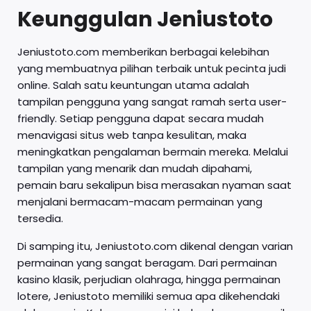
Keunggulan Jeniustoto
Jeniustoto.com memberikan berbagai kelebihan
yang membuatnya pilihan terbaik untuk pecinta judi
online. Salah satu keuntungan utama adalah
tampilan pengguna yang sangat ramah serta user-
friendly. Setiap pengguna dapat secara mudah
menavigasi situs web tanpa kesulitan, maka
meningkatkan pengalaman bermain mereka. Melalui
tampilan yang menarik dan mudah dipahami,
pemain baru sekalipun bisa merasakan nyaman saat
menjalani bermacam-macam permainan yang
tersedia.
Di samping itu, Jeniustoto.com dikenal dengan varian
permainan yang sangat beragam. Dari permainan
kasino klasik, perjudian olahraga, hingga permainan
lotere, Jeniustoto memiliki semua apa dikehendaki