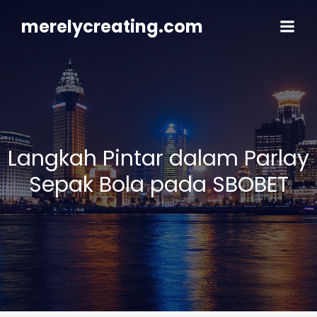
Skip
to
merelycreating.com
content
Langkah Pintar dalam Parlay
Sepak Bola pada SBOBET