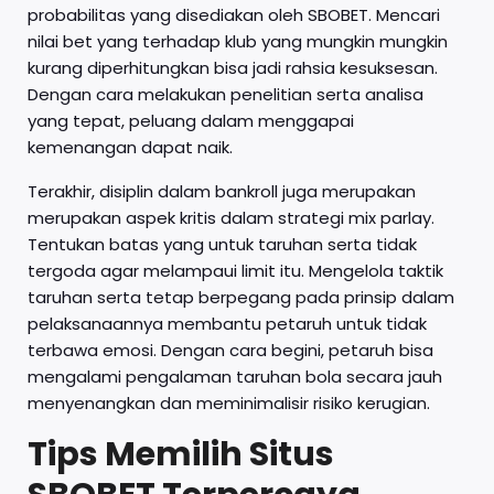
probabilitas yang disediakan oleh SBOBET. Mencari
nilai bet yang terhadap klub yang mungkin mungkin
kurang diperhitungkan bisa jadi rahsia kesuksesan.
Dengan cara melakukan penelitian serta analisa
yang tepat, peluang dalam menggapai
kemenangan dapat naik.
Terakhir, disiplin dalam bankroll juga merupakan
merupakan aspek kritis dalam strategi mix parlay.
Tentukan batas yang untuk taruhan serta tidak
tergoda agar melampaui limit itu. Mengelola taktik
taruhan serta tetap berpegang pada prinsip dalam
pelaksanaannya membantu petaruh untuk tidak
terbawa emosi. Dengan cara begini, petaruh bisa
mengalami pengalaman taruhan bola secara jauh
menyenangkan dan meminimalisir risiko kerugian.
Tips Memilih Situs