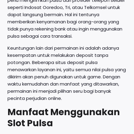
perlu mengirimkan pulsa dari provider telepon seluler
seperti Indosat Ooredoo, Tri, atau Telkomsel untuk
dapat langsung bermain. Hal ini tentunya
memberikan kenyamanan bagi orang-orang yang
tidak punya rekening bank atau ingin menggunakan
pulsa sebagai cara transaksi.
Keuntungan lain dari permainan ini adalah adanya
kesempatan untuk melakukan deposit tanpa
potongan. Beberapa situs deposit pulsa
menawarkan layanan ini, yaitu semua nilai pulsa yang
dikirim akan penuh digunakan untuk game. Dengan
waktu kemudahan dan manfaat yang ditawarkan,
permainan ini menjadi pilihan seru bagi banyak
pecinta perjudian online.
Manfaat Menggunakan
Slot Pulsa