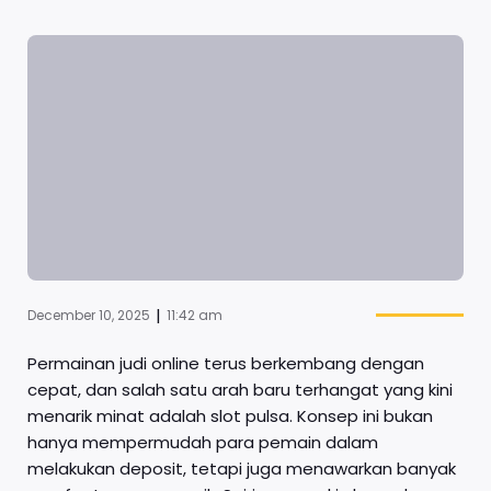
|
December 10, 2025
11:42 am
Permainan judi online terus berkembang dengan
cepat, dan salah satu arah baru terhangat yang kini
menarik minat adalah slot pulsa. Konsep ini bukan
hanya mempermudah para pemain dalam
melakukan deposit, tetapi juga menawarkan banyak