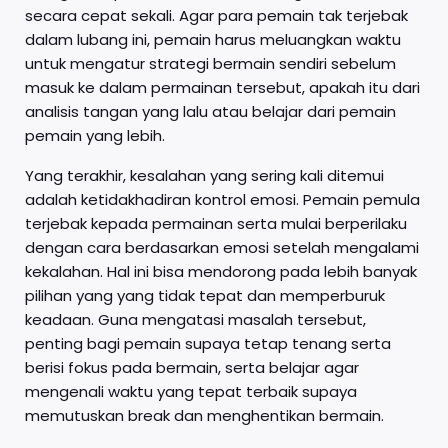
secara cepat sekali. Agar para pemain tak terjebak
dalam lubang ini, pemain harus meluangkan waktu
untuk mengatur strategi bermain sendiri sebelum
masuk ke dalam permainan tersebut, apakah itu dari
analisis tangan yang lalu atau belajar dari pemain
pemain yang lebih.
Yang terakhir, kesalahan yang sering kali ditemui
adalah ketidakhadiran kontrol emosi. Pemain pemula
terjebak kepada permainan serta mulai berperilaku
dengan cara berdasarkan emosi setelah mengalami
kekalahan. Hal ini bisa mendorong pada lebih banyak
pilihan yang yang tidak tepat dan memperburuk
keadaan. Guna mengatasi masalah tersebut,
penting bagi pemain supaya tetap tenang serta
berisi fokus pada bermain, serta belajar agar
mengenali waktu yang tepat terbaik supaya
memutuskan break dan menghentikan bermain.