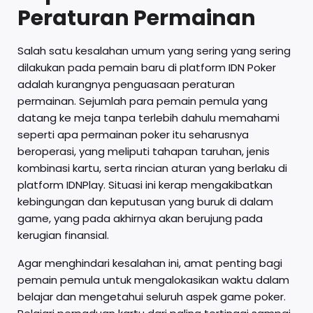
Peraturan Permainan
Salah satu kesalahan umum yang sering yang sering
dilakukan pada pemain baru di platform IDN Poker
adalah kurangnya penguasaan peraturan
permainan. Sejumlah para pemain pemula yang
datang ke meja tanpa terlebih dahulu memahami
seperti apa permainan poker itu seharusnya
beroperasi, yang meliputi tahapan taruhan, jenis
kombinasi kartu, serta rincian aturan yang berlaku di
platform IDNPlay. Situasi ini kerap mengakibatkan
kebingungan dan keputusan yang buruk di dalam
game, yang pada akhirnya akan berujung pada
kerugian finansial.
Agar menghindari kesalahan ini, amat penting bagi
pemain pemula untuk mengalokasikan waktu dalam
belajar dan mengetahui seluruh aspek game poker.