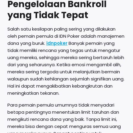
Pengelolaan Bankroll
yang Tidak Tepat
Salah satu kesilapan paling sering yang dilakukan
oleh pemain pemula di IDN Poker adalah manajemen
dana yang buruk.
idnpoker
Banyak pemain yang
tidak memiliki rencana yang tegas untuk mengatur
uang mereka, sehingga mereka sering bertaruh lebih
dari yang seharusnya. Ketika emosi mengambil alih,
mereka sering tergoda untuk melanjutkan bermain
walaupun sudah kehilangan sejumlah signifikan uang.
Hal ini dapat mengakibatkan kebangkrutan dan
meningkatkan tekanan.
Para pemain pemula umumnya tidak menyadari
betapa pentingnya menentukan limit taruhan dan
mengikuti rencana dana yang baik. Tanpa limit ini,
mereka bisa dengan cepat menguras semua uang