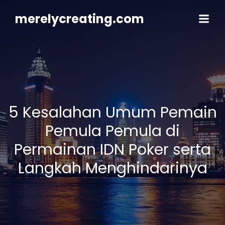
Skip
to
merelycreating.com
content
5 Kesalahan Umum Pemain
Pemula Pemula di
Permainan IDN Poker serta
Langkah Menghindarinya