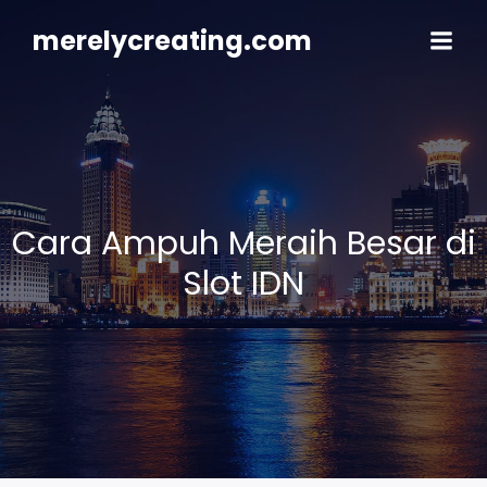
Skip
to
merelycreating.com
content
Cara Ampuh Meraih Besar di
Slot IDN