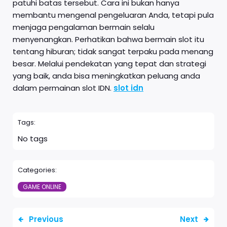
patuhi batas tersebut. Cara ini bukan hanya
membantu mengenal pengeluaran Anda, tetapi pula
menjaga pengalaman bermain selalu
menyenangkan. Perhatikan bahwa bermain slot itu
tentang hiburan; tidak sangat terpaku pada menang
besar. Melalui pendekatan yang tepat dan strategi
yang baik, anda bisa meningkatkan peluang anda
dalam permainan slot IDN.
slot idn
Tags:
No tags
Categories:
GAME ONLINE
Previous
Next