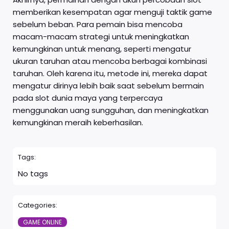
memberikan kesempatan agar menguji taktik game
sebelum beban. Para pemain bisa mencoba
macam-macam strategi untuk meningkatkan
kemungkinan untuk menang, seperti mengatur
ukuran taruhan atau mencoba berbagai kombinasi
taruhan. Oleh karena itu, metode ini, mereka dapat
mengatur dirinya lebih baik saat sebelum bermain
pada slot dunia maya yang terpercaya
menggunakan uang sungguhan, dan meningkatkan
kemungkinan meraih keberhasilan.
Tags:
No tags
Categories:
GAME ONLINE