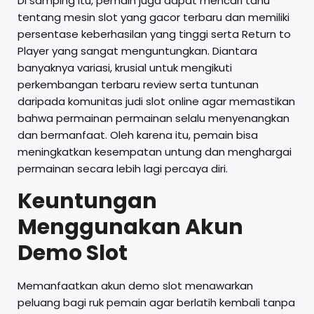
Di samping itu, pemain juga dapat mencari tahu
tentang mesin slot yang gacor terbaru dan memiliki
persentase keberhasilan yang tinggi serta Return to
Player yang sangat menguntungkan. Diantara
banyaknya variasi, krusial untuk mengikuti
perkembangan terbaru review serta tuntunan
daripada komunitas judi slot online agar memastikan
bahwa permainan permainan selalu menyenangkan
dan bermanfaat. Oleh karena itu, pemain bisa
meningkatkan kesempatan untung dan menghargai
permainan secara lebih lagi percaya diri.
Keuntungan
Menggunakan Akun
Demo Slot
Memanfaatkan akun demo slot menawarkan
peluang bagi ruk pemain agar berlatih kembali tanpa