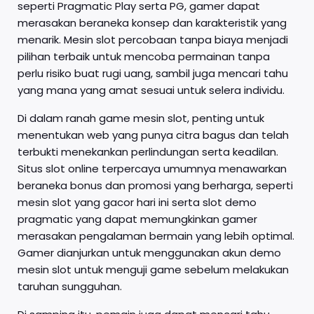
seperti Pragmatic Play serta PG, gamer dapat
merasakan beraneka konsep dan karakteristik yang
menarik. Mesin slot percobaan tanpa biaya menjadi
pilihan terbaik untuk mencoba permainan tanpa
perlu risiko buat rugi uang, sambil juga mencari tahu
yang mana yang amat sesuai untuk selera individu.
Di dalam ranah game mesin slot, penting untuk
menentukan web yang punya citra bagus dan telah
terbukti menekankan perlindungan serta keadilan.
Situs slot online terpercaya umumnya menawarkan
beraneka bonus dan promosi yang berharga, seperti
mesin slot yang gacor hari ini serta slot demo
pragmatic yang dapat memungkinkan gamer
merasakan pengalaman bermain yang lebih optimal.
Gamer dianjurkan untuk menggunakan akun demo
mesin slot untuk menguji game sebelum melakukan
taruhan sungguhan.