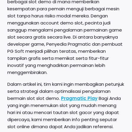
berbagai slot demo di mana memberikan
kesempatan para pemain menguji berbagai mesin
slot tanpa harus risiko modal mereka. Dengan
menggunakan account demo slot, pecinta judi
sanggup mengalami pengalaman permainan game
slot secara gratis secara live. Di antara banyaknya
developer game, Penyedia Pragmatic dan pembuat
PG Soft menjadi pilihan teratas, memberikan
tampilan grafis serta memikat serta fitur-fitur
inovatif yang menghadirkan permainan lebih
menggembirakan.
Dalam artikel ini, tim kami ingin membagikan petunjuk
serta strategi dalam optimalisasi pengalaman
bermain slot slot demo.
Pragmatic Play
Bagi Anda
yang ingin menemukan slot yang mudah menang
hari ini atau mencari tautan slot gacor yang dapat
dipercaya, kami memberikan info penting seputar
slot online dimana dapat Anda jadikan referensi.