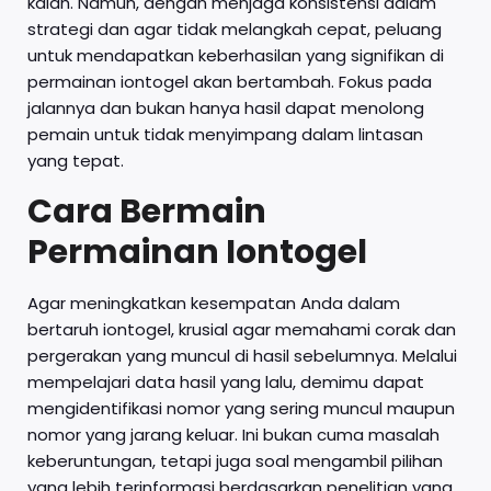
kalah. Namun, dengan menjaga konsistensi dalam
strategi dan agar tidak melangkah cepat, peluang
untuk mendapatkan keberhasilan yang signifikan di
permainan iontogel akan bertambah. Fokus pada
jalannya dan bukan hanya hasil dapat menolong
pemain untuk tidak menyimpang dalam lintasan
yang tepat.
Cara Bermain
Permainan Iontogel
Agar meningkatkan kesempatan Anda dalam
bertaruh iontogel, krusial agar memahami corak dan
pergerakan yang muncul di hasil sebelumnya. Melalui
mempelajari data hasil yang lalu, demimu dapat
mengidentifikasi nomor yang sering muncul maupun
nomor yang jarang keluar. Ini bukan cuma masalah
keberuntungan, tetapi juga soal mengambil pilihan
yang lebih terinformasi berdasarkan penelitian yang