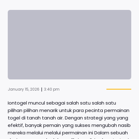
|
January 15, 2026
3:40 pm
Iontogel muncul sebagai salah satu salah satu
pilihan pilihan menarik untuk para pecinta permainan
togel di tanah tanah air. Dengan strategi yang yang
efektif, banyak pemain yang sukses mengubah nasib
mereka melalui melalui permainan ini Dalam sebuah