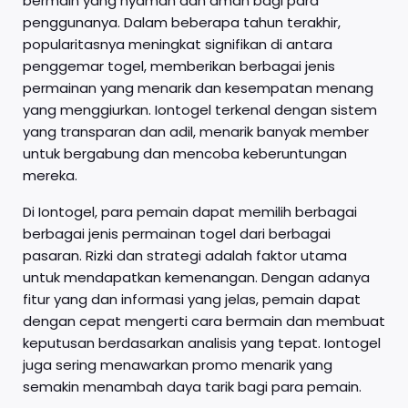
bermain yang nyaman dan aman bagi para
penggunanya. Dalam beberapa tahun terakhir,
popularitasnya meningkat signifikan di antara
penggemar togel, memberikan berbagai jenis
permainan yang menarik dan kesempatan menang
yang menggiurkan. Iontogel terkenal dengan sistem
yang transparan dan adil, menarik banyak member
untuk bergabung dan mencoba keberuntungan
mereka.
Di Iontogel, para pemain dapat memilih berbagai
berbagai jenis permainan togel dari berbagai
pasaran. Rizki dan strategi adalah faktor utama
untuk mendapatkan kemenangan. Dengan adanya
fitur yang dan informasi yang jelas, pemain dapat
dengan cepat mengerti cara bermain dan membuat
keputusan berdasarkan analisis yang tepat. Iontogel
juga sering menawarkan promo menarik yang
semakin menambah daya tarik bagi para pemain.