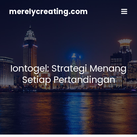
Skip
to
merelycreating.com
content
Iontogel: Strategi Menang
Setiap Pertandingan