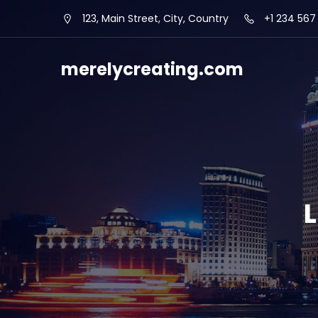
Skip
123, Main Street, City, Country
+1 234 567
to
content
merelycreating.com
L