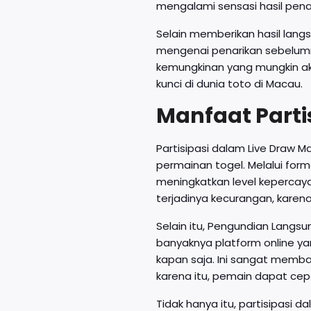
mengalami sensasi hasil pena
Selain memberikan hasil langs
mengenai penarikan sebelumn
kemungkinan yang mungkin aka
kunci di dunia toto di Macau.
Manfaat Parti
Partisipasi dalam Live Dra
permainan togel. Melalui for
meningkatkan level kepercaya
terjadinya kecurangan, karena
Selain itu, Pengundian Lang
banyaknya platform online yan
kapan saja. Ini sangat memba
karena itu, pemain dapat cep
Tidak hanya itu, partisipasi