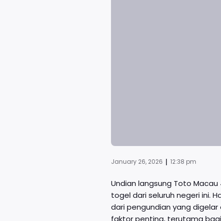
|
January 26, 2026
12:38 pm
Undian langsung Toto Macau 4
togel dari seluruh negeri ini
dari pengundian yang digela
faktor penting, terutama bag