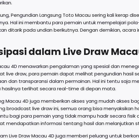
rikan.
ung, Pengundian Langsung Toto Macau sering kali kerap diser
ya. Hal ini membantu para pemain untuk mempelajari pol
n ditarik pada undian berikutnya. Dengan demikian, acara 
sipasi dalam Live Draw Maca
w Macau 4D menawarkan pengalaman yang spesial dan mene
mat live draw, para pemain dapat melihat pengundian hasil s
an dan transparansi dalam permainan. Hal ini tentu saja m
 hasilnya terlihat secara real-time di depan mata.
sung Macau 4D juga memberikan akses yang mudah akses bag
g broadcast live draw ini, semua orang bisa menyaksikan ha
ntu bagi para pemain yang tidak mampu hadir secara fisik di
at mendapatkan informasi tentang hasil dan melanjutkan s
 dalam Live Draw Macau 4D juga memberi peluang untuk berk