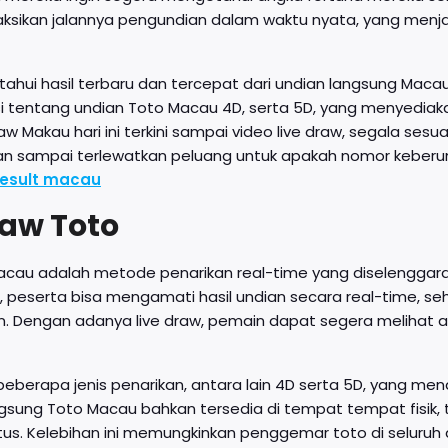
ksikan jalannya pengundian dalam waktu nyata, yang menja
ui hasil terbaru dan tercepat dari undian langsung Macau, ti
si tentang undian Toto Macau 4D, serta 5D, yang menyediak
e draw Makau hari ini terkini sampai video live draw, segala se
gan sampai terlewatkan peluang untuk apakah nomor keb
result macau
raw Toto
cau adalah metode penarikan real-time yang diselenggarak
, peserta bisa mengamati hasil undian secara real-time, 
an. Dengan adanya live draw, pemain dapat segera melihat a
beberapa jenis penarikan, antara lain 4D serta 5D, yang m
sung Toto Macau bahkan tersedia di tempat tempat fisik, 
itus. Kelebihan ini memungkinkan penggemar toto di seluruh 