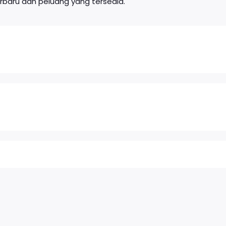
erbaru dan peluang yang tersedia.