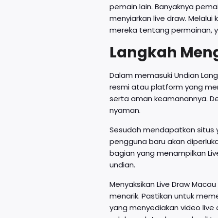
pemain lain. Banyaknya pemai
menyiarkan live draw. Melalu
mereka tentang permainan, y
Langkah Mengi
Dalam memasuki Undian Langs
resmi atau platform yang me
serta aman keamanannya. De
nyaman.
Sesudah mendapatkan situs ya
pengguna baru akan diperluka
bagian yang menampilkan Live 
undian.
Menyaksikan Live Draw Macau
menarik. Pastikan untuk meme
yang menyediakan video live 