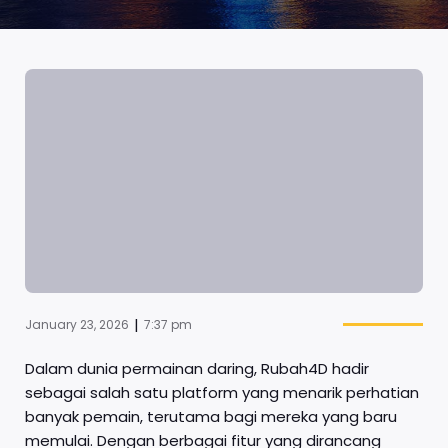
|
January 23, 2026
7:37 pm
Dalam dunia permainan daring, Rubah4D hadir
sebagai salah satu platform yang menarik perhatian
banyak pemain, terutama bagi mereka yang baru
memulai. Dengan berbagai fitur yang dirancang