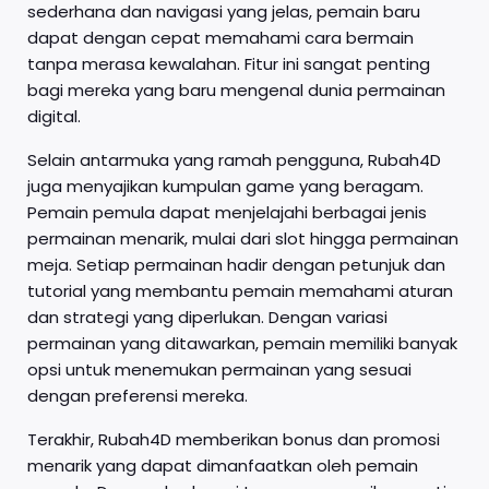
sederhana dan navigasi yang jelas, pemain baru
dapat dengan cepat memahami cara bermain
tanpa merasa kewalahan. Fitur ini sangat penting
bagi mereka yang baru mengenal dunia permainan
digital.
Selain antarmuka yang ramah pengguna, Rubah4D
juga menyajikan kumpulan game yang beragam.
Pemain pemula dapat menjelajahi berbagai jenis
permainan menarik, mulai dari slot hingga permainan
meja. Setiap permainan hadir dengan petunjuk dan
tutorial yang membantu pemain memahami aturan
dan strategi yang diperlukan. Dengan variasi
permainan yang ditawarkan, pemain memiliki banyak
opsi untuk menemukan permainan yang sesuai
dengan preferensi mereka.
Terakhir, Rubah4D memberikan bonus dan promosi
menarik yang dapat dimanfaatkan oleh pemain