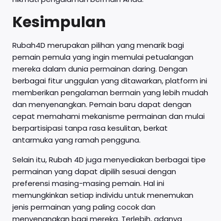
Kesimpulan
Rubah4D merupakan pilihan yang menarik bagi
pemain pemula yang ingin memulai petualangan
mereka dalam dunia permainan daring. Dengan
berbagai fitur unggulan yang ditawarkan, platform ini
memberikan pengalaman bermain yang lebih mudah
dan menyenangkan. Pemain baru dapat dengan
cepat memahami mekanisme permainan dan mulai
berpartisipasi tanpa rasa kesulitan, berkat
antarmuka yang ramah pengguna.
Selain itu, Rubah 4D juga menyediakan berbagai tipe
permainan yang dapat dipilih sesuai dengan
preferensi masing-masing pemain. Hal ini
memungkinkan setiap individu untuk menemukan
jenis permainan yang paling cocok dan
menyenangkan bagi mereka. Terlebih, adanya