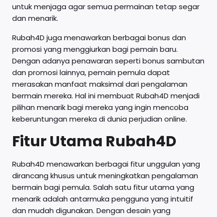
untuk menjaga agar semua permainan tetap segar
dan menarik.
Rubah4D juga menawarkan berbagai bonus dan
promosi yang menggiurkan bagi pemain baru.
Dengan adanya penawaran seperti bonus sambutan
dan promosi lainnya, pemain pemula dapat
merasakan manfaat maksimal dari pengalaman
bermain mereka. Hal ini membuat Rubah4D menjadi
pilihan menarik bagi mereka yang ingin mencoba
keberuntungan mereka di dunia perjudian online.
Fitur Utama Rubah4D
Rubah4D menawarkan berbagai fitur unggulan yang
dirancang khusus untuk meningkatkan pengalaman
bermain bagi pemula. Salah satu fitur utama yang
menarik adalah antarmuka pengguna yang intuitif
dan mudah digunakan. Dengan desain yang