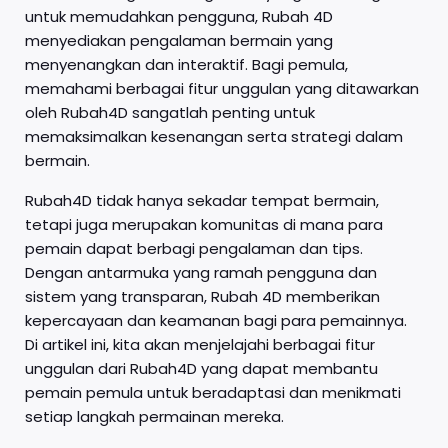
untuk memudahkan pengguna, Rubah 4D
menyediakan pengalaman bermain yang
menyenangkan dan interaktif. Bagi pemula,
memahami berbagai fitur unggulan yang ditawarkan
oleh Rubah4D sangatlah penting untuk
memaksimalkan kesenangan serta strategi dalam
bermain.
Rubah4D tidak hanya sekadar tempat bermain,
tetapi juga merupakan komunitas di mana para
pemain dapat berbagi pengalaman dan tips.
Dengan antarmuka yang ramah pengguna dan
sistem yang transparan, Rubah 4D memberikan
kepercayaan dan keamanan bagi para pemainnya.
Di artikel ini, kita akan menjelajahi berbagai fitur
unggulan dari Rubah4D yang dapat membantu
pemain pemula untuk beradaptasi dan menikmati
setiap langkah permainan mereka.