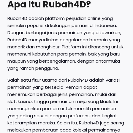
Apa Itu Rubah4D?
Rubah4D adalah platform perjudian online yang
semakin populer di kalangan pemain di Indonesia.
Dengan berbagai jenis permainan yang ditawarkan,
Rubah4D menyediakan pengalaman bermain yang
menarik dan menghibur. Platform ini dirancang untuk
memenuhi kebutuhan para pemain, baik yang baru
maupun yang berpengalaman, dengan antarmuka
yang ramah pengguna.
Salah satu fitur utama dari Rubah4D adalah variasi
permainan yang tersedia. Pemain dapat
menemukan berbagai jenis permainan, mulai dari
slot, kasino, hingga permainan meja yang klasik. Ini
memungkinkan pemain untuk memilih permainan
yang paling sesuai dengan preferensi dan tingkat
keterampilan mereka. Selain itu, Rubah4D juga sering
melakukan pembaruan pada koleksi permainannya