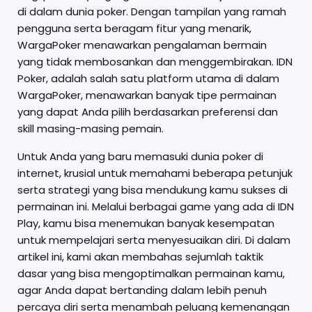
di dalam dunia poker. Dengan tampilan yang ramah
pengguna serta beragam fitur yang menarik,
WargaPoker menawarkan pengalaman bermain
yang tidak membosankan dan menggembirakan. IDN
Poker, adalah salah satu platform utama di dalam
WargaPoker, menawarkan banyak tipe permainan
yang dapat Anda pilih berdasarkan preferensi dan
skill masing-masing pemain.
Untuk Anda yang baru memasuki dunia poker di
internet, krusial untuk memahami beberapa petunjuk
serta strategi yang bisa mendukung kamu sukses di
permainan ini. Melalui berbagai game yang ada di IDN
Play, kamu bisa menemukan banyak kesempatan
untuk mempelajari serta menyesuaikan diri. Di dalam
artikel ini, kami akan membahas sejumlah taktik
dasar yang bisa mengoptimalkan permainan kamu,
agar Anda dapat bertanding dalam lebih penuh
percaya diri serta menambah peluang kemenangan