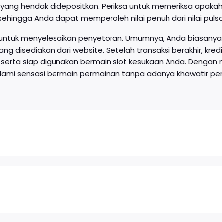
 yang hendak didepositkan. Periksa untuk memeriksa apakah
sehingga Anda dapat memperoleh nilai penuh dari nilai puls
uk untuk menyelesaikan penyetoran. Umumnya, Anda biasany
ng disediakan dari website. Setelah transaksi berakhir, kr
serta siap digunakan bermain slot kesukaan Anda. Dengan 
mi sensasi bermain permainan tanpa adanya khawatir perih