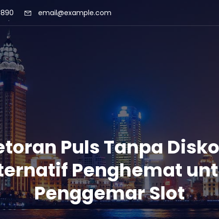
 890
email@example.com
etoran Puls Tanpa Disko
ternatif Penghemat un
Penggemar Slot