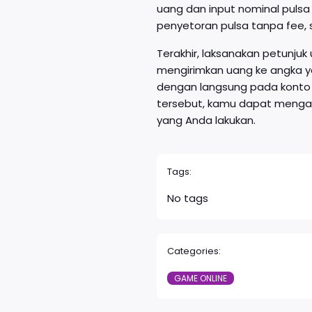
uang dan input nominal pulsa
penyetoran pulsa tanpa fee, 
Terakhir, laksanakan petunj
mengirimkan uang ke angka ya
dengan langsung pada konto 
tersebut, kamu dapat mengala
yang Anda lakukan.
Tags:
No tags
Categories:
GAME ONLINE