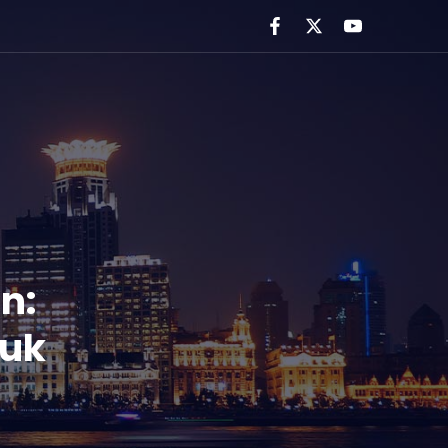
n:
tuk