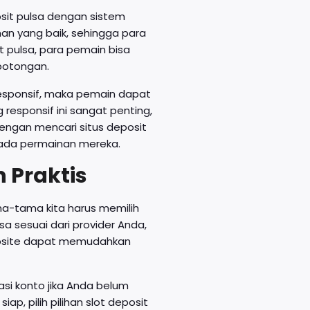
osit pulsa dengan sistem
nan yang baik, sehingga para
pulsa, para pemain bisa
potongan.
responsif, maka pemain dapat
responsif ini sangat penting,
engan mencari situs deposit
pada permainan mereka.
 Praktis
ma-tama kita harus memilih
a sesuai dari provider Anda,
 website dapat memudahkan
si konto jika Anda belum
, pilih pilihan slot deposit