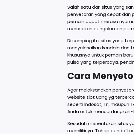
Salah satu dari situs yang s
penyetoran yang cepat dan pr
pemain dapat merasa nyaman 
merasakan pengalaman permai
Di samping itu, situs yang 
menyelesaikan kendala dan 
khususnya untuk pemain baru 
pulsa yang terpercaya, penc
Cara Menyetor
Agar melaksanakan penyetoran
website slot uang yg terperca
seperti Indosat, Tri, maupun
Anda untuk mencari langkah-l
Sesudah menentukan situs yan
memilikinya. Tahap pendaftar