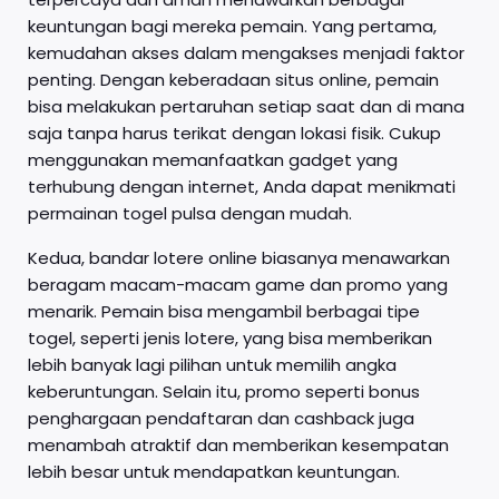
keuntungan bagi mereka pemain. Yang pertama,
kemudahan akses dalam mengakses menjadi faktor
penting. Dengan keberadaan situs online, pemain
bisa melakukan pertaruhan setiap saat dan di mana
saja tanpa harus terikat dengan lokasi fisik. Cukup
menggunakan memanfaatkan gadget yang
terhubung dengan internet, Anda dapat menikmati
permainan togel pulsa dengan mudah.
Kedua, bandar lotere online biasanya menawarkan
beragam macam-macam game dan promo yang
menarik. Pemain bisa mengambil berbagai tipe
togel, seperti jenis lotere, yang bisa memberikan
lebih banyak lagi pilihan untuk memilih angka
keberuntungan. Selain itu, promo seperti bonus
penghargaan pendaftaran dan cashback juga
menambah atraktif dan memberikan kesempatan
lebih besar untuk mendapatkan keuntungan.