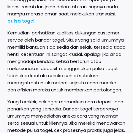
lisensi resmi dan jalan dalam aturan, supaya anda
mampu merasa aman saat melakukan transaksi.
pulsa togel
Kemudian, perhatikan kualitas dukungan customer
service oleh bandar togel. Situs yang solid umumnya
memiliki bantuan siap sedia dan selalu tersedia tiada
henti. Ketentuan ini sangat krusial, apalagi jika anda
menghadapi kendala ketika bertaruh atau
melaksanakan deposit menggunakan pulsa togel.
Usahakan kontak mereka sehari sebelum
merregistrasi untuk melihat sejauh mana mereka
dan efisien mereka untuk memberikan pertolongan.
Yang terakhir, cek agar memeriksa cara deposit dan
penarikan yang tersedia. Bandar togel terpercaya
umumnya menyediakan aneka cara yang nyaman
serta sesuai untuk kliennya. Jika mereka menawarkan
metode pulsa togel, cek prosesnya praktis juga jelas.