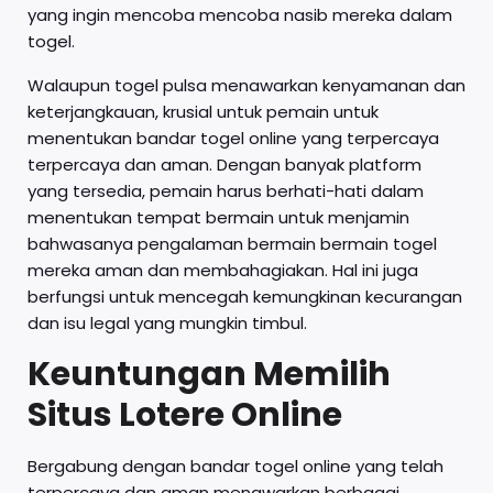
yang ingin mencoba mencoba nasib mereka dalam
togel.
Walaupun togel pulsa menawarkan kenyamanan dan
keterjangkauan, krusial untuk pemain untuk
menentukan bandar togel online yang terpercaya
terpercaya dan aman. Dengan banyak platform
yang tersedia, pemain harus berhati-hati dalam
menentukan tempat bermain untuk menjamin
bahwasanya pengalaman bermain bermain togel
mereka aman dan membahagiakan. Hal ini juga
berfungsi untuk mencegah kemungkinan kecurangan
dan isu legal yang mungkin timbul.
Keuntungan Memilih
Situs Lotere Online
Bergabung dengan bandar togel online yang telah
terpercaya dan aman menawarkan berbagai