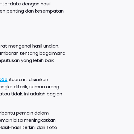
p-to-date dengan hasil
momen penting dan kesempatan
rat mengenai hasil undian.
 gambaran tentang bagaimana
putusan yang lebih baik
cau
Acara ini disiarkan
gka ditarik, semua orang
u tidak. Ini adalah bagian
membantu pemain dalam
pemain bisa meningkatkan
l-hasil terkini dari Toto