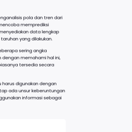
ganalisis pola dan tren dari
t mencoba memprediksi
 menyediakan data lengkap
 taruhan yang dilakukan.
seberapa sering angka
an dengan memahami hal ini,
biasanya tersedia secara
au harus digunakan dengan
etap ada unsur keberuntungan
nggunakan informasi sebagai