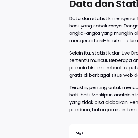
Data dan Stat
Data dan statistik mengenai 
hasil yang sebelumnya. Deng
angka-angka yang mungkin ak
mengenai hasil-hasil sebelum
Selain itu, statistik dari Li
tertentu muncul. Beberapa an
pemain bisa membuat keputusa
gratis di berbagai situs we
Terakhir, penting untuk men
hati-hati. Meskipun analisis
yang tidak bisa diabaikan. P
panduan, bukan jaminan kem
Tags: