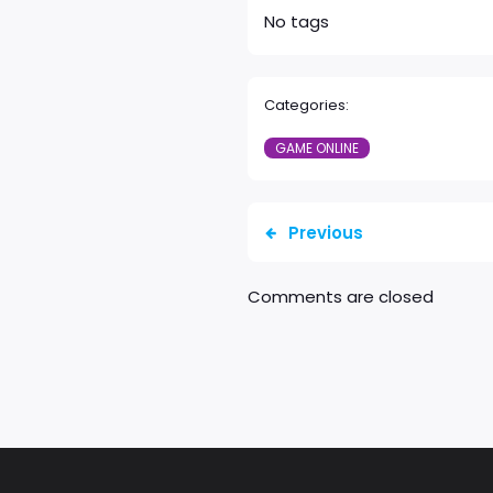
No tags
Categories:
GAME ONLINE
Previous
Comments are closed