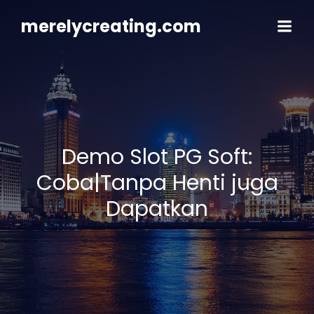
Skip
to
merelycreating.com
content
Demo Slot PG Soft:
Coba|Tanpa Henti juga
Dapatkan