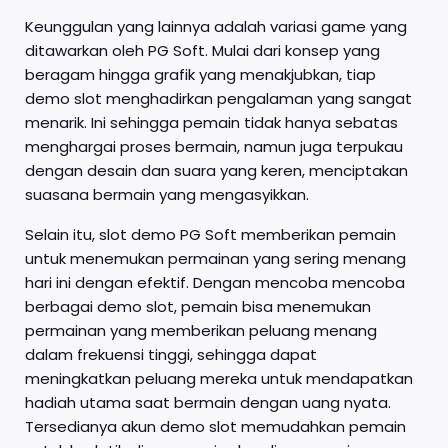
Keunggulan yang lainnya adalah variasi game yang
ditawarkan oleh PG Soft. Mulai dari konsep yang
beragam hingga grafik yang menakjubkan, tiap
demo slot menghadirkan pengalaman yang sangat
menarik. Ini sehingga pemain tidak hanya sebatas
menghargai proses bermain, namun juga terpukau
dengan desain dan suara yang keren, menciptakan
suasana bermain yang mengasyikkan.
Selain itu, slot demo PG Soft memberikan pemain
untuk menemukan permainan yang sering menang
hari ini dengan efektif. Dengan mencoba mencoba
berbagai demo slot, pemain bisa menemukan
permainan yang memberikan peluang menang
dalam frekuensi tinggi, sehingga dapat
meningkatkan peluang mereka untuk mendapatkan
hadiah utama saat bermain dengan uang nyata.
Tersedianya akun demo slot memudahkan pemain