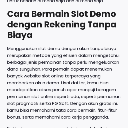
untuk berlatih di mana saja dan di mana saja.
Cara Bermain Slot Demo
dengan Rekening Tanpa
Biaya
Menggunakan slot demo dengan akun tanpa biaya
merupakan metode yang efisien dalam mengetahui
berbagai jenis permainan tanpa perlu mengeluarkan
dana sunguhan. Para pemain dapat menemukan
banyak website slot online terpercaya yang
memberikan akun demo. Usai daftar, kamu bisa
mendapatkan akses penuh agar menguji beragam
permainan slot online seperti ada, seperti permainan
slot pragmatik serta PG Soft. Dengan akun gratis ini,
kamu bisa memahami tata cara bermain, fitur-fitur
bonus, serta memahami cara kerja pengganda.