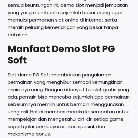
semua keuntungan ini, demo slot menjadi jembatan
yang yang membantu sejumlah besar orang agar
memulai permainan slot online di internet serta
meraih peluang kemenangan yang besar tanpa
batasan.
Manfaat Demo Slot PG
Soft
Slot demo PG Soft memberikan pengalaman
permainan yang menghibur sembari kemungkinan
minimnya uang. Dengan adanya fitur slot gratis yang
ada, pemain bisa mencoba sejumlah tipe permainan
sebelumnya memilih untuk bermain menggunakan
uang asli. Hal ini memberi mereka kesempatan untuk
mempelajari dan mengetahui ciri-ciri setiap game,
seperti jalur pembayaran, ikon spesial, dan
mekanisme bonus.