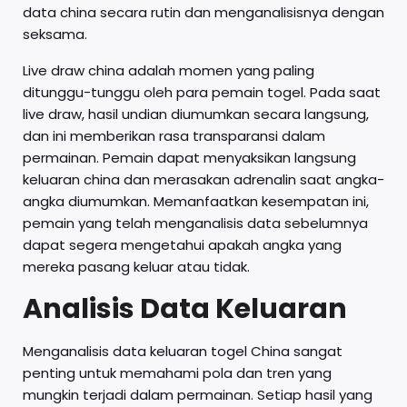
data china secara rutin dan menganalisisnya dengan
seksama.
Live draw china adalah momen yang paling
ditunggu-tunggu oleh para pemain togel. Pada saat
live draw, hasil undian diumumkan secara langsung,
dan ini memberikan rasa transparansi dalam
permainan. Pemain dapat menyaksikan langsung
keluaran china dan merasakan adrenalin saat angka-
angka diumumkan. Memanfaatkan kesempatan ini,
pemain yang telah menganalisis data sebelumnya
dapat segera mengetahui apakah angka yang
mereka pasang keluar atau tidak.
Analisis Data Keluaran
Menganalisis data keluaran togel China sangat
penting untuk memahami pola dan tren yang
mungkin terjadi dalam permainan. Setiap hasil yang