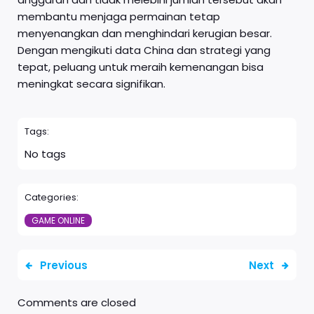
membantu menjaga permainan tetap
menyenangkan dan menghindari kerugian besar.
Dengan mengikuti data China dan strategi yang
tepat, peluang untuk meraih kemenangan bisa
meningkat secara signifikan.
Tags:
No tags
Categories:
GAME ONLINE
Previous
Next
Comments are closed