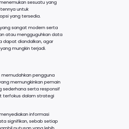
n menemukan sesuatu yang
ntennya untuk
psi yang tersedia.
n yang sangat modern serta
ngan atau mengguguhkan data
a dapat diandalkan, agar
yang mungkin terjadi.
rta memudahkan pengguna
i, yang memungkinkan pemain
g sederhana serta responsif
 terfokus dalam strategi
 menyediakan informasi
a signifikan, sebab setiap
ambil putusan yang lebih