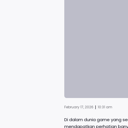
|
February 17, 2026
10:31 am
Di dalam dunia game yang sem
mendapatkan perhatian banya