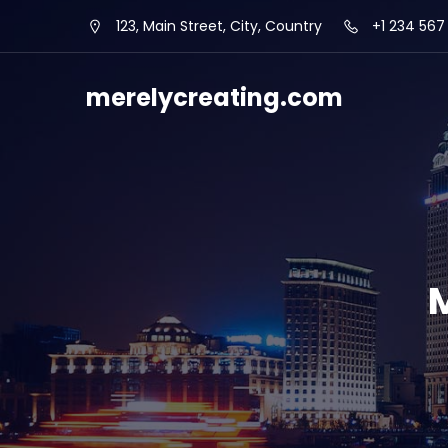
Skip
123, Main Street, City, Country
+1 234 567
to
content
merelycreating.com