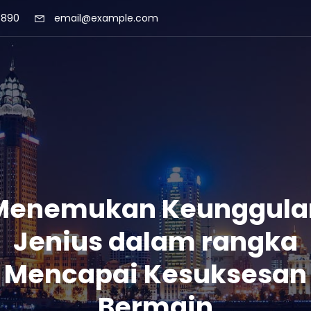
 890
email@example.com
Menemukan Keunggula
Jenius dalam rangka
Mencapai Kesuksesan
Bermain