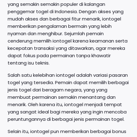
yang semakin semakin populer di kalangan
penggemar togel di Indonesia. Dengan akses yang
mudah akses dan berbagai fitur menarik, iontogel
memberikan pengalaman bermain yang lebih
nyaman dan menghibur. Sejumlah pemain
cenderung memilih iontogel karena keamanan serta
kecepatan transaksi yang ditawarkan, agar mereka
dapat fokus pada permainan tanpa khawatir
tentang isu teknis.
Salah satu kelebihan iontogel adalah variasi pasaran
togel yang tersedia. Pemain dapat memilih berbagai
jenis togel dari beragam negara, yang yang
membuat permainan semakin menantang dan
menarik. Oleh karena itu, iontogel menjadi tempat
yang sangat ideal bagi mereka yang ingin mencoba
peruntungannya di berbagai jenis permainan togel.
Selain itu, iontogel pun memberikan berbagai bonus