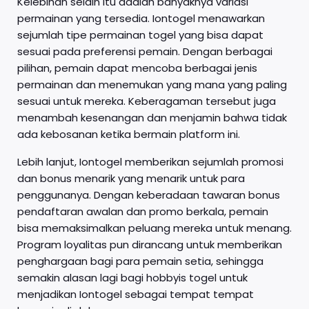
Kelebihan selain itu adalah banyaknya variasi
permainan yang tersedia. Iontogel menawarkan
sejumlah tipe permainan togel yang bisa dapat
sesuai pada preferensi pemain. Dengan berbagai
pilihan, pemain dapat mencoba berbagai jenis
permainan dan menemukan yang mana yang paling
sesuai untuk mereka. Keberagaman tersebut juga
menambah kesenangan dan menjamin bahwa tidak
ada kebosanan ketika bermain platform ini.
Lebih lanjut, Iontogel memberikan sejumlah promosi
dan bonus menarik yang menarik untuk para
penggunanya. Dengan keberadaan tawaran bonus
pendaftaran awalan dan promo berkala, pemain
bisa memaksimalkan peluang mereka untuk menang.
Program loyalitas pun dirancang untuk memberikan
penghargaan bagi para pemain setia, sehingga
semakin alasan lagi bagi hobbyis togel untuk
menjadikan Iontogel sebagai tempat tempat