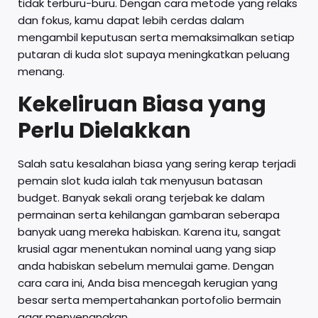
tidak terburu-buru. Dengan cara metode yang relaks
dan fokus, kamu dapat lebih cerdas dalam
mengambil keputusan serta memaksimalkan setiap
putaran di kuda slot supaya meningkatkan peluang
menang.
Kekeliruan Biasa yang
Perlu Dielakkan
Salah satu kesalahan biasa yang sering kerap terjadi
pemain slot kuda ialah tak menyusun batasan
budget. Banyak sekali orang terjebak ke dalam
permainan serta kehilangan gambaran seberapa
banyak uang mereka habiskan. Karena itu, sangat
krusial agar menentukan nominal uang yang siap
anda habiskan sebelum memulai game. Dengan
cara cara ini, Anda bisa mencegah kerugian yang
besar serta mempertahankan portofolio bermain
agar menyenangkan.