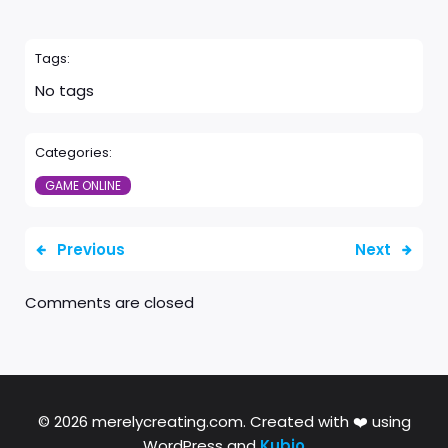
Tags:
No tags
Categories:
GAME ONLINE
Previous
Next
Comments are closed
© 2026 merelycreating.com. Created with ❤️ using
WordPress and
Kubio