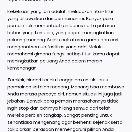
Kekeliruan yang lain adalah melupakan fitur-fitur
yang ditawarkan dari permainan ini. Banyak para
pemain tak memanfaatkan bonus serta putaran
bebas yang tersedia, yang dapat meningkatkan
peluang menang. Selalu cek aturan game dan cari
mengenai semua fasilitas yang ada. Melalui
memahami gimana fungsi setiap fitur, kamu dapat
meningkatkan peluang Anda dalam meraih
kemenangan.
Terakhir, hindari terlalu tenggelam untuk terus
permainan setelah menang. Menang bisa membawa
Anda merasa percaya diri, namun situasi ini juga jadi
jebakan. Banyak para pemain merasakannya tidak
ingin stop dan akhirnya hilang semua dari telah
mereka peroleh tangkap. Sangat penting untuk
senantiasa mengenang agar berhenti sejenak serta
tak biarkan perasaan memengaruhi pilihan Anda.