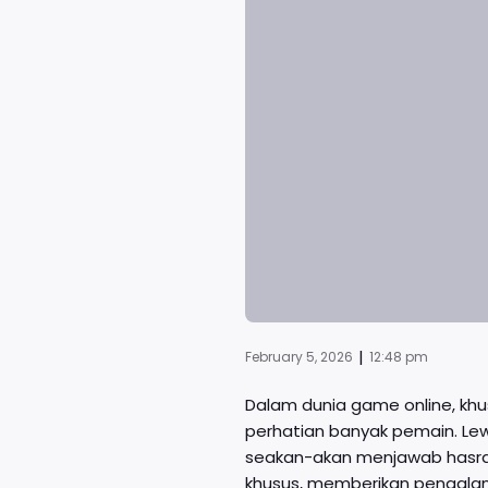
|
February 5, 2026
12:48 pm
Dalam dunia game online, khu
perhatian banyak pemain. Lew
seakan-akan menjawab hasrat 
khusus, memberikan pengala