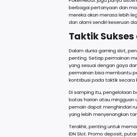
PokerHebat juga punya sist
berbagai pertanyaan dan mas
mereka akan merasa lebih leg
dan alami sendiri keseruan da
Taktik Sukses 
Dalam dunia gaming slot, pe
penting. Setiap permainan me
yang sesuai dengan gaya dan p
permainan bisa membantu p
kontribusi pada taktik secara 
Di samping itu, pengelolaan b
batas harian atau mingguan 
pemain dapat menghindari ru
yang lebih menyenangkan tanp
Terakhir, penting untuk mem
IDN Slot. Promo deposit, put