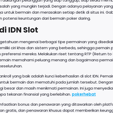
em dukungan pelanggan yang siap tanggap, siap sedia me
alah yang mungkin terjadi. Dengan adanya pelayanan yang 
a untuk bermain dan merasakan setiap detik di situs ini. 
n potensi keuntungan dari bermain poker daring.
di IDN Slot
ngetahuan mengenai berbagai tipe permainan yang disediak
miliki ciri khas dan sistem yang berbeda, sehingga pemain
referensi mereka. Melakukan riset tentang RTP (Return to P
emain memahami peluang menang dan bagaimana permain
keseluruhan.
ankroll yang baik adalah kunci keberhasilan di slot IDN. Pe
untuk bermain dan mematuhi pada jumlah tersebut. Dengan 
gi besar dan masih menikmati permainan. Ini juga menyed
a tekanan finansial yang berlebihan.
pokerhebat
anfaatkan bonus dan penawaran yang ditawarkan oleh platf
aran gratis, dan penawaran khusus dapat memberikan keung