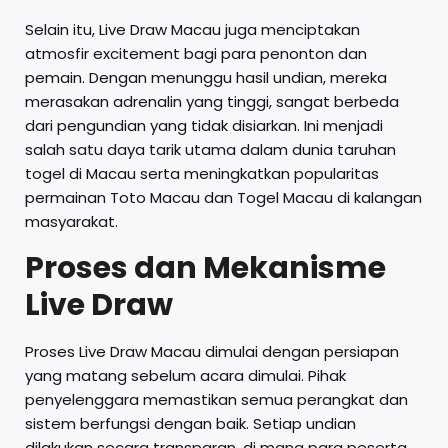
Selain itu, Live Draw Macau juga menciptakan
atmosfir excitement bagi para penonton dan
pemain. Dengan menunggu hasil undian, mereka
merasakan adrenalin yang tinggi, sangat berbeda
dari pengundian yang tidak disiarkan. Ini menjadi
salah satu daya tarik utama dalam dunia taruhan
togel di Macau serta meningkatkan popularitas
permainan Toto Macau dan Togel Macau di kalangan
masyarakat.
Proses dan Mekanisme
Live Draw
Proses Live Draw Macau dimulai dengan persiapan
yang matang sebelum acara dimulai. Pihak
penyelenggara memastikan semua perangkat dan
sistem berfungsi dengan baik. Setiap undian
dilakukan secara transparan, di mana para peserta