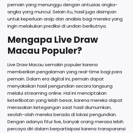
pemain yang menunggu dengan antusias angka-
angka yang muncul. Selain itu, hasil juga disimpan
untuk keperluan arsip dan analisis bagi mereka yang
ingin melakukan prediksi di undian berikutnya.
Mengapa Live Draw
Macau Populer?
Live Draw Macau semakin populer karena
memberikan pengalaman yang real-time bagi para
pemain. Dalam era digital ini, pemain dapat
menyaksikan hasil pengundian secara langsung
melalui streaming online. Hal ini menciptakan
keterlibatan yang lebih besar, karena mereka dapat
merasakan ketegangan saat hasil diumumkan,
seolah-olah mereka berada di lokasi pengundian.
Dengan adanya fitur live, banyak orang merasa lebih
percaya diri dalam berpartisipasi karena transparansi