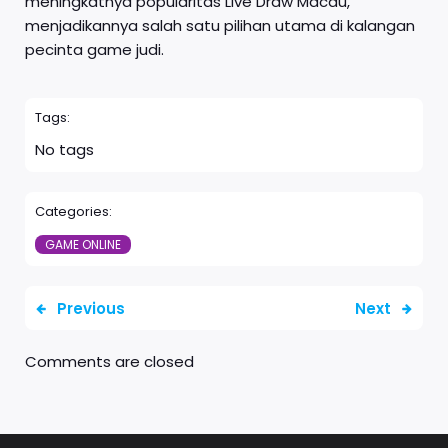
meningkatnya popularitas Live Draw Macau,
menjadikannya salah satu pilihan utama di kalangan
pecinta game judi.
Tags:
No tags
Categories:
GAME ONLINE
Previous
Next
Comments are closed