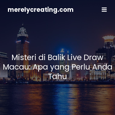
Skip
to
merelycreating.com
content
Misteri di Balik Live Draw
Macau: Apa yang Perlu Anda
Tahu