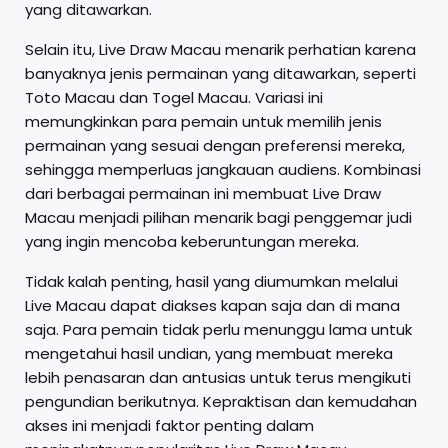
yang ditawarkan.
Selain itu, Live Draw Macau menarik perhatian karena
banyaknya jenis permainan yang ditawarkan, seperti
Toto Macau dan Togel Macau. Variasi ini
memungkinkan para pemain untuk memilih jenis
permainan yang sesuai dengan preferensi mereka,
sehingga memperluas jangkauan audiens. Kombinasi
dari berbagai permainan ini membuat Live Draw
Macau menjadi pilihan menarik bagi penggemar judi
yang ingin mencoba keberuntungan mereka.
Tidak kalah penting, hasil yang diumumkan melalui
Live Macau dapat diakses kapan saja dan di mana
saja. Para pemain tidak perlu menunggu lama untuk
mengetahui hasil undian, yang membuat mereka
lebih penasaran dan antusias untuk terus mengikuti
pengundian berikutnya. Kepraktisan dan kemudahan
akses ini menjadi faktor penting dalam