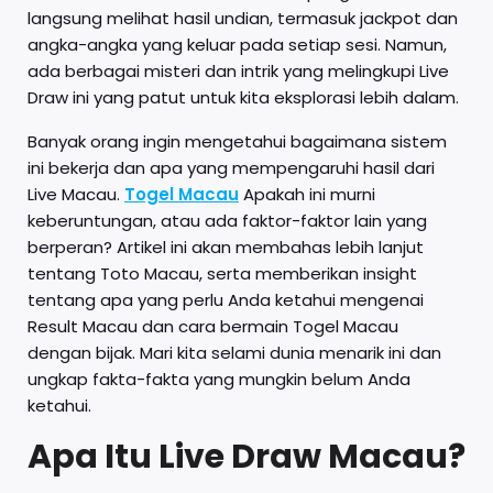
langsung melihat hasil undian, termasuk jackpot dan
angka-angka yang keluar pada setiap sesi. Namun,
ada berbagai misteri dan intrik yang melingkupi Live
Draw ini yang patut untuk kita eksplorasi lebih dalam.
Banyak orang ingin mengetahui bagaimana sistem
ini bekerja dan apa yang mempengaruhi hasil dari
Live Macau.
Togel Macau
Apakah ini murni
keberuntungan, atau ada faktor-faktor lain yang
berperan? Artikel ini akan membahas lebih lanjut
tentang Toto Macau, serta memberikan insight
tentang apa yang perlu Anda ketahui mengenai
Result Macau dan cara bermain Togel Macau
dengan bijak. Mari kita selami dunia menarik ini dan
ungkap fakta-fakta yang mungkin belum Anda
ketahui.
Apa Itu Live Draw Macau?