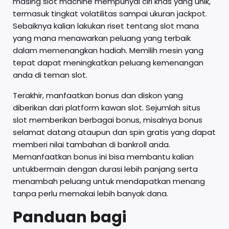
masing slot machine mempunyai ciri khas yang unik,
termasuk tingkat volatilitas sampai ukuran jackpot.
Sebaiknya kalian lakukan riset tentang slot mana
yang mana menawarkan peluang yang terbaik
dalam memenangkan hadiah. Memilih mesin yang
tepat dapat meningkatkan peluang kemenangan
anda di teman slot.
Terakhir, manfaatkan bonus dan diskon yang
diberikan dari platform kawan slot. Sejumlah situs
slot memberikan berbagai bonus, misalnya bonus
selamat datang ataupun dan spin gratis yang dapat
memberi nilai tambahan di bankroll anda.
Memanfaatkan bonus ini bisa membantu kalian
untukbermain dengan durasi lebih panjang serta
menambah peluang untuk mendapatkan menang
tanpa perlu memakai lebih banyak dana.
Panduan bagi