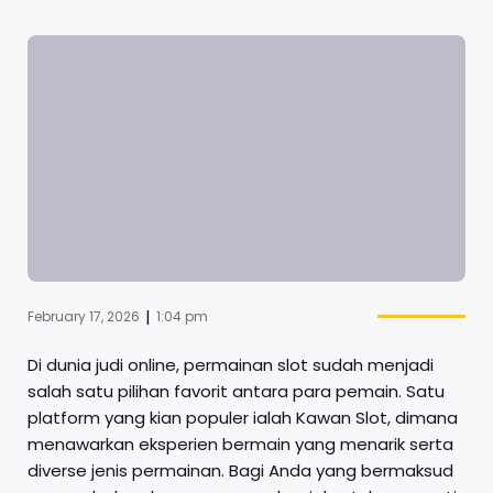
|
February 17, 2026
1:04 pm
Di dunia judi online, permainan slot sudah menjadi
salah satu pilihan favorit antara para pemain. Satu
platform yang kian populer ialah Kawan Slot, dimana
menawarkan eksperien bermain yang menarik serta
diverse jenis permainan. Bagi Anda yang bermaksud