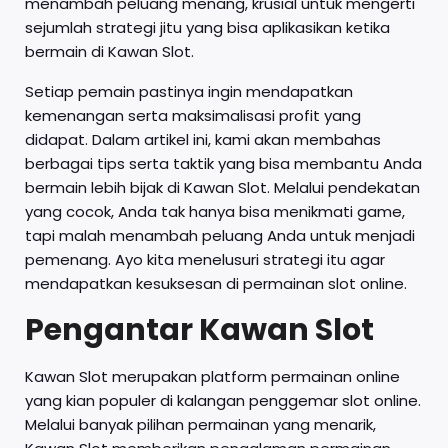
menambah peluang menang, krusial untuk mengerti
sejumlah strategi jitu yang bisa aplikasikan ketika
bermain di Kawan Slot.
Setiap pemain pastinya ingin mendapatkan
kemenangan serta maksimalisasi profit yang
didapat. Dalam artikel ini, kami akan membahas
berbagai tips serta taktik yang bisa membantu Anda
bermain lebih bijak di Kawan Slot. Melalui pendekatan
yang cocok, Anda tak hanya bisa menikmati game,
tapi malah menambah peluang Anda untuk menjadi
pemenang. Ayo kita menelusuri strategi itu agar
mendapatkan kesuksesan di permainan slot online.
Pengantar Kawan Slot
Kawan Slot merupakan platform permainan online
yang kian populer di kalangan penggemar slot online.
Melalui banyak pilihan permainan yang menarik,