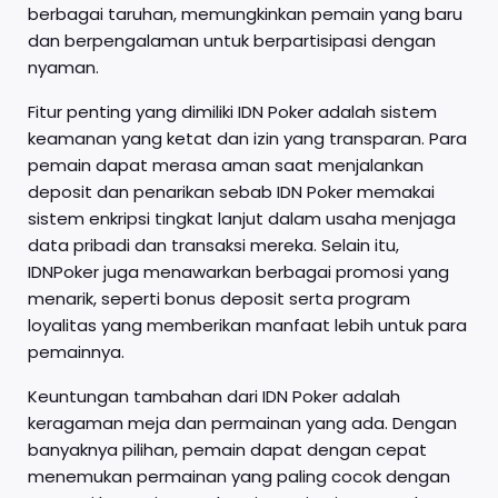
berbagai taruhan, memungkinkan pemain yang baru
dan berpengalaman untuk berpartisipasi dengan
nyaman.
Fitur penting yang dimiliki IDN Poker adalah sistem
keamanan yang ketat dan izin yang transparan. Para
pemain dapat merasa aman saat menjalankan
deposit dan penarikan sebab IDN Poker memakai
sistem enkripsi tingkat lanjut dalam usaha menjaga
data pribadi dan transaksi mereka. Selain itu,
IDNPoker juga menawarkan berbagai promosi yang
menarik, seperti bonus deposit serta program
loyalitas yang memberikan manfaat lebih untuk para
pemainnya.
Keuntungan tambahan dari IDN Poker adalah
keragaman meja dan permainan yang ada. Dengan
banyaknya pilihan, pemain dapat dengan cepat
menemukan permainan yang paling cocok dengan