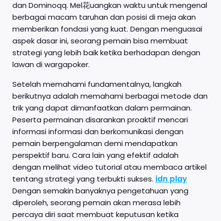
dan Dominoqq. Mel花uangkan waktu untuk mengenal
berbagai macam taruhan dan posisi di meja akan
memberikan fondasi yang kuat. Dengan menguasai
aspek dasar ini, seorang pemain bisa membuat
strategi yang lebih baik ketika berhadapan dengan
lawan di wargapoker.
Setelah memahami fundamentalnya, langkah
berikutnya adalah memahami berbagai metode dan
trik yang dapat dimanfaatkan dalam permainan.
Peserta permainan disarankan proaktif mencari
informasi informasi dan berkomunikasi dengan
pemain berpengalaman demi mendapatkan
perspektif baru. Cara lain yang efektif adalah
dengan melihat video tutorial atau membaca artikel
tentang strategi yang terbukti sukses.
idn play
Dengan semakin banyaknya pengetahuan yang
diperoleh, seorang pemain akan merasa lebih
percaya diri saat membuat keputusan ketika