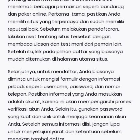
menikmati berbagai permainan seperti bandarqq
dan poker online. Pertama-tama, pastikan Anda
memilih situs yang terpercaya dan sudah memiliki
reputasi baik. Sebelum melakukan pendaftaran,
lakukan riset tentang situs tersebut dengan
membaca ulasan dan testimoni dari pemain lain.
Setelah itu, klik pada pilihan daftar yang biasanya
mudah ditemukan di halaman utama situs.
Selanjutnya, untuk mendaftar, Anda biasanya
diminta untuk mengisi formulir dengan informasi
pribadi, seperti username, password, dan nomor
telepon. Pastikan informasi yang Anda masukkan
adalah akurat, karena ini akan mempengaruhi proses
verifikasi akun Anda. Selain itu, gunakan password
yang kuat dan unik untuk menjaga keamanan akun
Anda. Setelah semua informasi diisi, jangan lupa
untuk menyetujui syarat dan ketentuan sebelum
menekan tombol daftar.