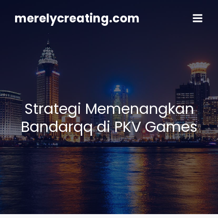
Skip
to
merelycreating.com
content
Strategi Memenangkan
Bandarqq di PKV Games