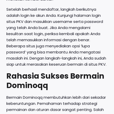
Setelah berhasil mendaftar, langkah berikutnya
adalah login ke akun Anda. Kunjungi halaman login
situs PKV dan masukkan username serta password
yang telah Anda buat. Jika Anda mengalami
kesulitan saat login, periksa kembali apakah Anda
telah memasukkan informasi dengan benar.
Beberapa situs juga menyediakan opsi ‘lupa
password’ yang bisa membantu Anda mengatasi
masalah ini. Dengan langkah-langkah ini, Anda sudah
siap untuk merasakan keseruan bermain di situs PKV.
Rahasia Sukses Bermain
Dominoqq
Bermain Dominoqq membutuhkan lebih dari sekadar
keberuntungan. Pemahaman terhadap strategi
permainan dan aturan dasar sangat penting. Salah