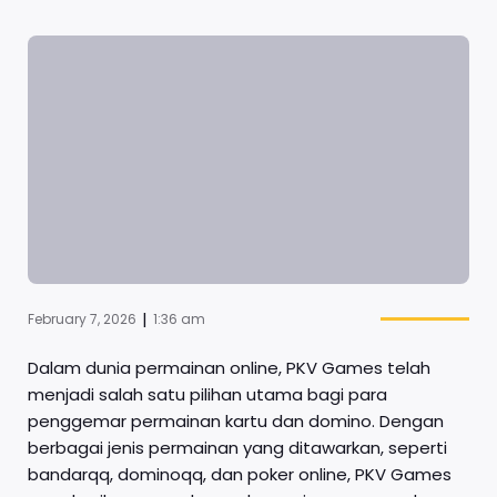
|
February 7, 2026
1:36 am
Dalam dunia permainan online, PKV Games telah
menjadi salah satu pilihan utama bagi para
penggemar permainan kartu dan domino. Dengan
berbagai jenis permainan yang ditawarkan, seperti
bandarqq, dominoqq, dan poker online, PKV Games