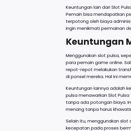
Keuntungan lain dari Slot Pu
Pemain bisa mendapatkan pe
terpotong oleh biaya administ
ingin menikmati permainan de
Keuntungan M
Menggunakan slot pulsa, sepe
para pemain game online. Sal
repot-repot melakukan trans
di ponsel mereka. Hal ini me
Keuntungan lainnya adalah k
pulsa menawarkan Slot Pulsa
tanpa ada potongan biaya. I
menang tanpa harus khawati
Selain itu, menggunakan slot 
kecepatan pada proses berma