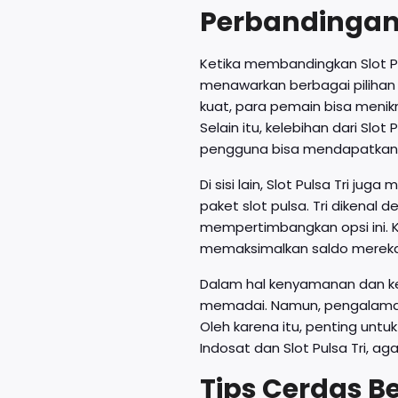
Perbandingan 
Ketika membandingkan Slot Pul
menawarkan berbagai pilihan
kuat, para pemain bisa meni
Selain itu, kelebihan dari Slo
pengguna bisa mendapatkan ni
Di sisi lain, Slot Pulsa Tri j
paket slot pulsa. Tri dikena
mempertimbangkan opsi ini. K
memaksimalkan saldo mereka u
Dalam hal kenyamanan dan ke
memadai. Namun, pengalaman
Oleh karena itu, penting unt
Indosat dan Slot Pulsa Tri, 
Tips Cerdas B