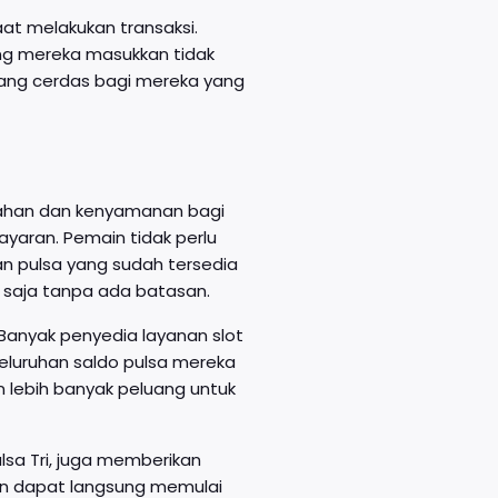
aat melakukan transaksi.
g mereka masukkan tidak
n yang cerdas bagi mereka yang
udahan dan kenyamanan bagi
yaran. Pemain tidak perlu
n pulsa yang sudah tersedia
 saja tanpa ada batasan.
anyak penyedia layanan slot
eluruhan saldo pulsa mereka
 lebih banyak peluang untuk
lsa Tri, juga memberikan
in dapat langsung memulai