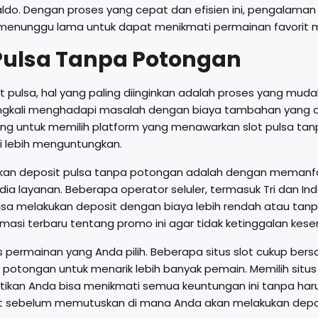
ldo. Dengan proses yang cepat dan efisien ini, pengalaman
menunggu lama untuk dapat menikmati permainan favorit 
Pulsa Tanpa Potongan
it pulsa, hal yang paling diinginkan adalah proses yang mu
ingkali menghadapi masalah dengan biaya tambahan yang 
nting untuk memilih platform yang menawarkan slot pulsa t
 lebih menguntungkan.
kukan deposit pulsa tanpa potongan adalah dengan meman
ia layanan. Beberapa operator seluler, termasuk Tri dan In
sa melakukan deposit dengan biaya lebih rendah atau tanp
ormasi terbaru tentang promo ini agar tidak ketinggalan kes
enis permainan yang Anda pilih. Beberapa situs slot cukup b
a potongan untuk menarik lebih banyak pemain. Memilih situ
ikan Anda bisa menikmati semua keuntungan ini tanpa haru
set sebelum memutuskan di mana Anda akan melakukan depos