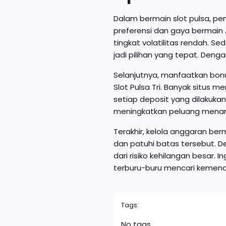
Dalam bermain slot pulsa, pen
preferensi dan gaya bermain An
tingkat volatilitas rendah. S
jadi pilihan yang tepat. Den
Selanjutnya, manfaatkan bonu
Slot Pulsa Tri. Banyak situs 
setiap deposit yang dilakuka
meningkatkan peluang menan
Terakhir, kelola anggaran be
dan patuhi batas tersebut. 
dari risiko kehilangan besar.
terburu-buru mencari kemen
Tags:
No tags