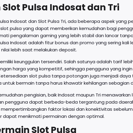
Slot Pulsa Indosat dan Tri
sa Indosat dan Slot Pulsa Tri, ada beberapa aspek yang per
 slot pulsa yang dapat memberikan kemudahan bagi pengg
kmati pengalaman gaming yang lebih stabil dan lancar tan
t Pulsa Indosat adalah fitur bonus dan promo yang sering kali 
lai lebih saat melakukan deposit.
uga memiliki keunggulan tersendiri. Salah satunya adalah tarif 
l dengan harga yang kompetitif, sehingga pengguna yang in
etersediaan slot pulsa tanpa potongan juga menjadi daya 
ntuk bermain tanpa harus khawatir kehilangan sebagian da
mudahan pengisian, baik Indosat maupun Tri menawarkan 
 pengguna dapat berbeda-beda tergantung pada daerah d
uk mempertimbangkan faktor lokasi dan konektivitas sebelum 
agar dapat menikmati permainan dengan optimal.
ermain Slot Pulsa