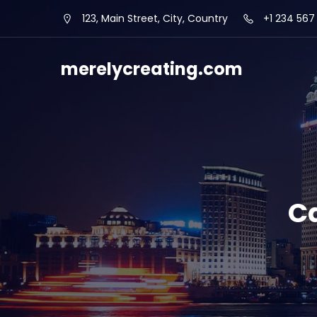
Skip
123, Main Street, City, Country
+1 234 567
to
content
merelycreating.com
C