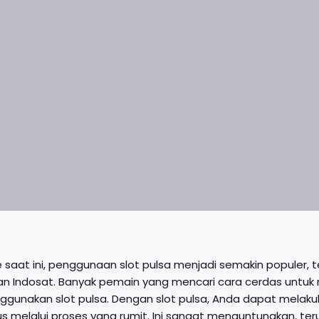
 saat ini, penggunaan slot pulsa menjadi semakin populer,
i dan Indosat. Banyak pemain yang mencari cara cerdas un
unakan slot pulsa. Dengan slot pulsa, Anda dapat melaku
 melalui proses yang rumit. Ini sangat menguntungkan, te