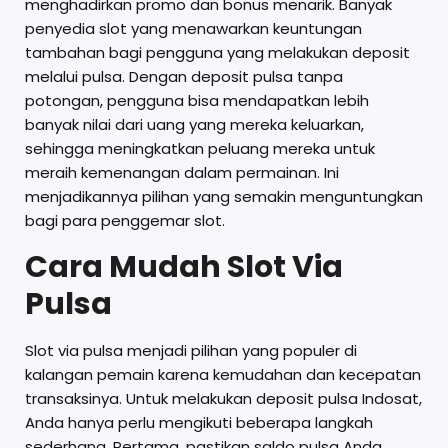
menghadirkan promo dan bonus menarik. Banyak
penyedia slot yang menawarkan keuntungan
tambahan bagi pengguna yang melakukan deposit
melalui pulsa. Dengan deposit pulsa tanpa
potongan, pengguna bisa mendapatkan lebih
banyak nilai dari uang yang mereka keluarkan,
sehingga meningkatkan peluang mereka untuk
meraih kemenangan dalam permainan. Ini
menjadikannya pilihan yang semakin menguntungkan
bagi para penggemar slot.
Cara Mudah Slot Via
Pulsa
Slot via pulsa menjadi pilihan yang populer di
kalangan pemain karena kemudahan dan kecepatan
transaksinya. Untuk melakukan deposit pulsa Indosat,
Anda hanya perlu mengikuti beberapa langkah
sederhana. Pertama, pastikan saldo pulsa Anda