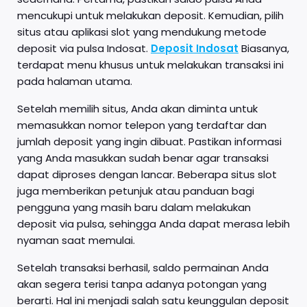
mencukupi untuk melakukan deposit. Kemudian, pilih
situs atau aplikasi slot yang mendukung metode
deposit via pulsa Indosat.
Deposit Indosat
Biasanya,
terdapat menu khusus untuk melakukan transaksi ini
pada halaman utama.
Setelah memilih situs, Anda akan diminta untuk
memasukkan nomor telepon yang terdaftar dan
jumlah deposit yang ingin dibuat. Pastikan informasi
yang Anda masukkan sudah benar agar transaksi
dapat diproses dengan lancar. Beberapa situs slot
juga memberikan petunjuk atau panduan bagi
pengguna yang masih baru dalam melakukan
deposit via pulsa, sehingga Anda dapat merasa lebih
nyaman saat memulai.
Setelah transaksi berhasil, saldo permainan Anda
akan segera terisi tanpa adanya potongan yang
berarti. Hal ini menjadi salah satu keunggulan deposit