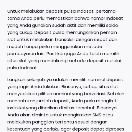
Untuk melakukan deposit pulsa Indosat, pertama-
tama Anda perlu memastikan bahwa nomor Indosat
yang Anda gunakan sudah aktif dan memiliki saldo
yang cukup. Deposit pulsa memungkinkan pemain
slot untuk melakukan transaksi dengan cepat dan
mudah tanpa perlu menggunakan metode
pembayaran lain. Pastikan juga Anda telah memilih
situs slot yang mendukung metode deposit melalui
pulsa Indosat.
Langkah selanjutnya adalah memilih nominal deposit
yang ingin Anda lakukan. Biasanya, setiap situs slot
menyediakan pilihan nominal yang bervariasi. Setelah
menentukan jumlah deposit, Anda perlu mengikuti
instruksi yang diberikan di situs tersebut. Biasanya,
Anda akan diminta untuk mengirimkan SMS atau
melakukan panggilan tertentu sesuai dengan
ketentuan yang berlaku agar deposit dapat diproses