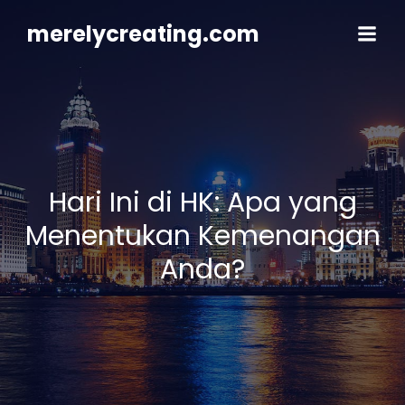
Skip
to
merelycreating.com
content
Hari Ini di HK: Apa yang
Menentukan Kemenangan
Anda?