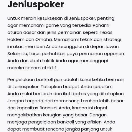
Jeniuspoker
Untuk meraih kesuksesan di Jeniuspoker, penting
agar memahami game yang tersedia. Pahami
aturan dasar dan jenis permainan seperti Texas
Holdem dan Omaha. Memahami teknik dan strategi
ini akan memberi Anda keunggulan di depan lawan.
Selain itu, terus perhatikan gaya permainan opponen
Anda dan ubah taktik Anda agar menanggapi
mereka secara efektif.
Pengelolaan bankroll pun adalah kunci ketika bermain
di Jeniuspoker. Tetapkan budget Anda sebelum
Anda mulai bertaruh dan ikuti batas yang ditetapkan.
Jangan tergoda dari memasang taruhan lebih besar
dari kapasitas finansial Anda, karena ini dapat
mengakibatkan kerugian yang besar. Dengan
menjaga pengelolaan bankroll yang efisien, Anda
dapat membuat rencana jangka panjang untuk