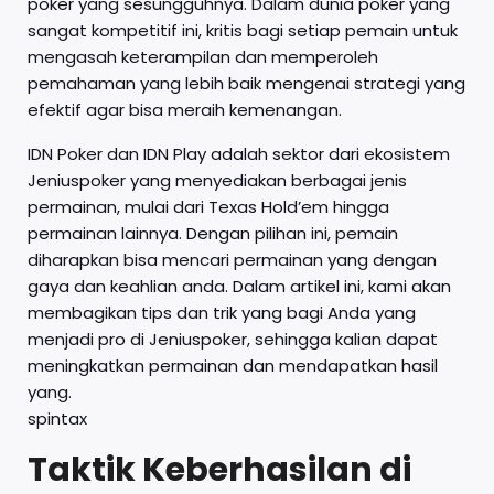
poker yang sesungguhnya. Dalam dunia poker yang
sangat kompetitif ini, kritis bagi setiap pemain untuk
mengasah keterampilan dan memperoleh
pemahaman yang lebih baik mengenai strategi yang
efektif agar bisa meraih kemenangan.
IDN Poker dan IDN Play adalah sektor dari ekosistem
Jeniuspoker yang menyediakan berbagai jenis
permainan, mulai dari Texas Hold’em hingga
permainan lainnya. Dengan pilihan ini, pemain
diharapkan bisa mencari permainan yang dengan
gaya dan keahlian anda. Dalam artikel ini, kami akan
membagikan tips dan trik yang bagi Anda yang
menjadi pro di Jeniuspoker, sehingga kalian dapat
meningkatkan permainan dan mendapatkan hasil
yang.
spintax
Taktik Keberhasilan di