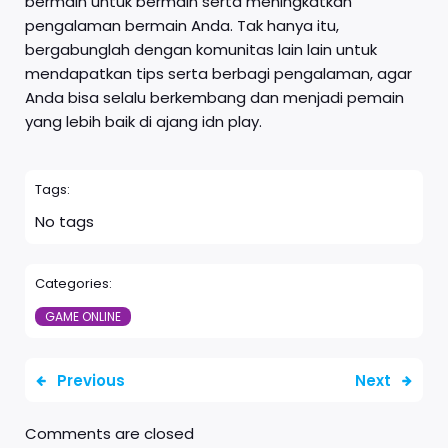
bermain untuk bermain serta meningkatkan
pengalaman bermain Anda. Tak hanya itu,
bergabunglah dengan komunitas lain lain untuk
mendapatkan tips serta berbagi pengalaman, agar
Anda bisa selalu berkembang dan menjadi pemain
yang lebih baik di ajang idn play.
Tags:
No tags
Categories:
GAME ONLINE
Previous
Next
Comments are closed