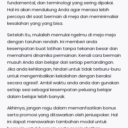
fundamental, dan terminologi yang sering dipakai.
Hal ini akan mendukung Anda agar merasa lebih
percaya diri saat bermain di meja dan meminimalisir
kesalahan yang yang bisa.
Setelah itu, mulailah memulai ngelmu di meja meja
dengan taruhan rendah. Ini memberi anda
kesempatan buat latihan tanpa tekanan besar dan
memahami dinamika permainan. Kenali cara bermain
musuh Anda dan belajar dari setiap pertandingan.
Jika anda kehilangan, hindari untuk tidak terburu-buru
untuk mengembalikan kekalahan dengan beraksi
secara agresif. Ambil waktu anda anda dan gunakan
setiap sesi sebagai kesempatan peluang belajar
dalam belajar lebih banyak.
Akhirnya, jangan ragu dalam memanfaatkan bonus
serta promosi yang ditawarkan oleh jeniuspoker. Hal
ini dapat menawarkan tambahan modal untuk