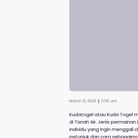
|
March 13, 2026
11:55 am
Kudatogel atau Kuda Togel 
di Tanah Air. Jenis permaina
individu yang ingin menggal
petunjuk dan cara sebagaim