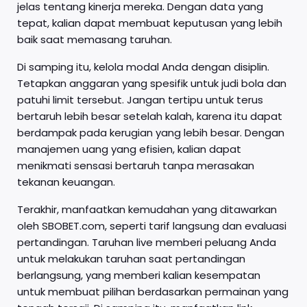
jelas tentang kinerja mereka. Dengan data yang
tepat, kalian dapat membuat keputusan yang lebih
baik saat memasang taruhan.
Di samping itu, kelola modal Anda dengan disiplin.
Tetapkan anggaran yang spesifik untuk judi bola dan
patuhi limit tersebut. Jangan tertipu untuk terus
bertaruh lebih besar setelah kalah, karena itu dapat
berdampak pada kerugian yang lebih besar. Dengan
manajemen uang yang efisien, kalian dapat
menikmati sensasi bertaruh tanpa merasakan
tekanan keuangan.
Terakhir, manfaatkan kemudahan yang ditawarkan
oleh SBOBET.com, seperti tarif langsung dan evaluasi
pertandingan. Taruhan live memberi peluang Anda
untuk melakukan taruhan saat pertandingan
berlangsung, yang memberi kalian kesempatan
untuk membuat pilihan berdasarkan permainan yang