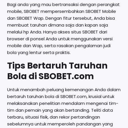
Bagi anda yang mau bertransaksi dengan perangkat
mobile, SBOBET mempersembahkan SBOBET Mobile
dan SBOBET Wap. Dengan fitur tersebut, Anda bisa
membuat taruhan dimana saja dan kapan saja
melalui hp Anda. Hanya akses situs SBOBET dari
browser di ponsel Anda untuk menggunakan versi
mobile dan Wap, serta rasakan pengalaman judi
bola yang lentur serta praktis.
Tips Bertaruh Taruhan
Bola di SBOBET.com
Untuk menambah peluang kemenangan Anda dalam
bertaruh taruhan bola di SBOBET.com, krusial untuk
melaksanakan penelitian mendalam mengenai tim-
tim dan pemain yang akan bertanding. Teliti data
terbaru, situasi fisik, dan rekor pertandingan
sebelumnya untuk memperoleh pandangan yang