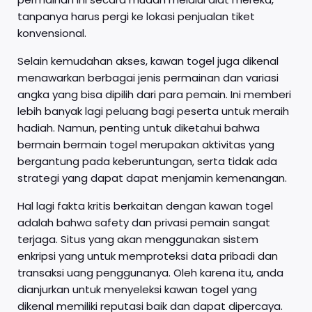
tanpanya harus pergi ke lokasi penjualan tiket
konvensional.
Selain kemudahan akses, kawan togel juga dikenal
menawarkan berbagai jenis permainan dan variasi
angka yang bisa dipilih dari para pemain. Ini memberi
lebih banyak lagi peluang bagi peserta untuk meraih
hadiah. Namun, penting untuk diketahui bahwa
bermain bermain togel merupakan aktivitas yang
bergantung pada keberuntungan, serta tidak ada
strategi yang dapat dapat menjamin kemenangan.
Hal lagi fakta kritis berkaitan dengan kawan togel
adalah bahwa safety dan privasi pemain sangat
terjaga. Situs yang akan menggunakan sistem
enkripsi yang untuk memproteksi data pribadi dan
transaksi uang penggunanya. Oleh karena itu, anda
dianjurkan untuk menyeleksi kawan togel yang
dikenal memiliki reputasi baik dan dapat dipercaya.