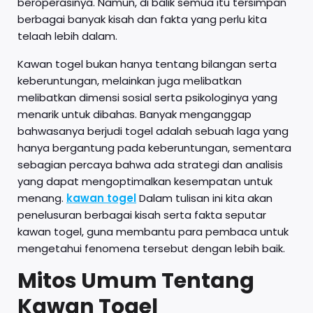
beroperasinya. Namun, di balik semua itu tersimpan
berbagai banyak kisah dan fakta yang perlu kita
telaah lebih dalam.
Kawan togel bukan hanya tentang bilangan serta
keberuntungan, melainkan juga melibatkan
melibatkan dimensi sosial serta psikologinya yang
menarik untuk dibahas. Banyak menganggap
bahwasanya berjudi togel adalah sebuah laga yang
hanya bergantung pada keberuntungan, sementara
sebagian percaya bahwa ada strategi dan analisis
yang dapat mengoptimalkan kesempatan untuk
menang.
kawan togel
Dalam tulisan ini kita akan
penelusuran berbagai kisah serta fakta seputar
kawan togel, guna membantu para pembaca untuk
mengetahui fenomena tersebut dengan lebih baik.
Mitos Umum Tentang
Kawan Togel